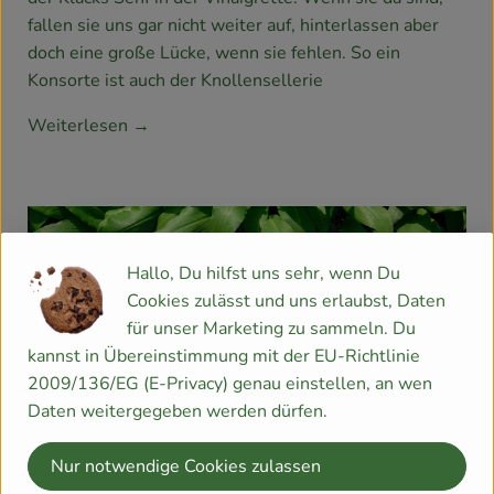
fallen sie uns gar nicht weiter auf, hinterlassen aber
doch eine große Lücke, wenn sie fehlen. So ein
Konsorte ist auch der Knollensellerie
Weiterlesen →
Hallo, Du hilfst uns sehr, wenn Du
Cookies zulässt und uns erlaubst, Daten
für unser Marketing zu sammeln. Du
kannst in Übereinstimmung mit der EU-Richtlinie
2009/136/EG (E-Privacy) genau einstellen, an wen
Daten weitergegeben werden dürfen.
Der Bärlauch ist wieder da!
Nur notwendige Cookies zulassen