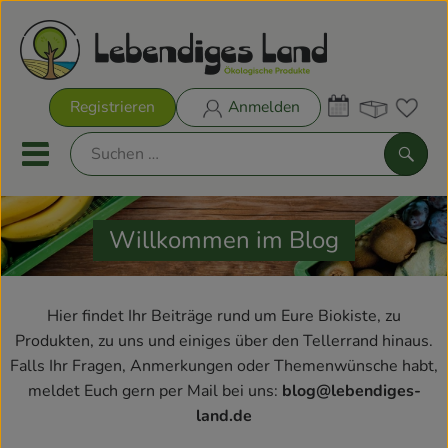
Warenk
Registrieren
Anmelden
Link
Mobiles Menu öffnen oder sch
Such
Willkommen im Blog
Biokisten
Rezeptkisten
Hier findet Ihr Beiträge rund um Eure Biokiste, zu
Aktionen & Neues
Produkten, zu uns und einiges über den Tellerrand hinaus.
Falls Ihr Fragen, Anmerkungen oder Themenwünsche habt,
Biokisten
meldet Euch gern per Mail bei uns:
blog@lebendiges-
land.de
Obst & Gemüse