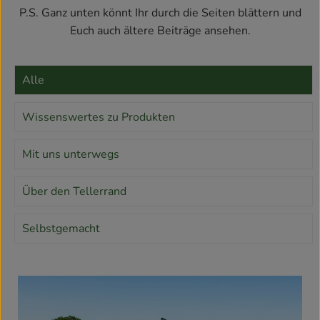
Kühlschrank
P.S. Ganz unten könnt Ihr durch die Seiten blättern und
Euch auch ältere Beiträge ansehen.
Brotkorb
Vorratskammer
Alle
Getränke
Wissenswertes zu Produkten
Drogerie
Mit uns unterwegs
Firmenkunden
Über den Tellerrand
So geht’s
Selbstgemacht
Über uns
Aktuelles
Blog