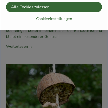
23.3.2022
Aus den Wäldern Rastatts bei Karlsruhe
Alle Cookies zulassen
kommt er nun zu uns, der wohlschmeckende Vorbote
des Frühlings. Die Rede ist vom Bärlauch, auf den wir
Cookieeinstellungen
uns immer sehr freuen. Ob als Wildgemüse im Salat
oder eingearbeitet in feinen Käse - der Bärlauch ist und
bleibt ein besonderer Genuss!
Weiterlesen →