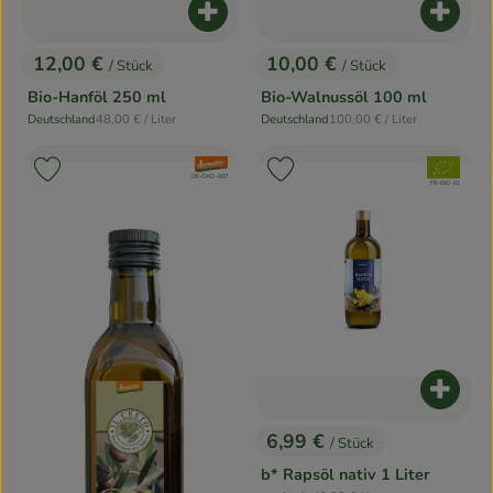
Produkt zum Warenkorb hinzufügen
Produk
12,00 €
10,00 €
/ Stück
/ Stück
, Preis:
, Preis:
Bio-Hanföl 250 ml
Bio-Walnussöl 100 ml
, Referenzpreis:
, Referenzpreis:
Deutschland
48,00 €
/ Liter
Deutschland
100,00 €
/ Liter
, Herkunft:
, Herkunft:
, Verband:
, Verband:
Produkt zu Favouriten hinzufügen
Produkt zu Favouriten hinzufügen
, Kontrollstelle:
DE-ÖKO-007
, Kontrollstelle:
FR-BIO-01
Produk
6,99 €
/ Stück
, Preis:
b* Rapsöl nativ 1 Liter