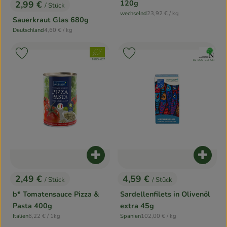
120g
2,99 €
/ Stück
, Preis:
, Referenzpreis:
wechselnd
23,92 €
/ kg
, Herkunft:
Sauerkraut Glas 680g
, Referenzpreis:
Deutschland
4,60 €
/ kg
, Herkunft:
, Verband:
, Verband:
Produkt zu Favouriten hinzufügen
Produkt zu Favouriten hinzufügen
, Kontrollstelle:
IT-BIO-007
, Kontrollstelle:
ES-ECO-015-CN
Produkt zum Warenkorb hinzufügen
Produk
2,49 €
4,59 €
/ Stück
/ Stück
, Preis:
, Preis:
b* Tomatensauce Pizza &
Sardellenfilets in Olivenöl
Pasta 400g
extra 45g
, Referenzpreis:
, Referenzpreis:
Italien
6,22 €
/ 1kg
Spanien
102,00 €
/ kg
, Herkunft:
, Herkunft: