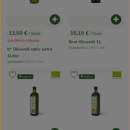
Produkt zum Warenkorb hinzufügen
Produk
13,50 €
16,19 €
/ Stück
/ Stück
, Preis:
, Preis:
, Alter Preis:
14,99 €
/ Stück
Brat Olivenöl 1L
, Referenzpreis:
Frankreich
16,19 €
/ Liter
b* Olivenöl nativ extra
, Herkunft:
1Liter
, Referenzpreis:
wechselnd
13,50 €
/ Liter
, Herkunft:
, Verband:
, Verband:
Produkt zu Favouriten hinzufügen
Produkt zu Favouriten hinzufügen
regional
regional
, Kontrollstelle:
, Kontrollstelle:
DE-ÖKO-009
DE-ÖKO-009