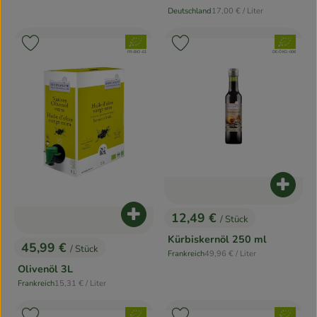
, Referenzpreis:
Deutschland
17,00 €
/ Liter
, Herkunft:
, Verband:
, Verband:
Produkt zu Favouriten hinzufügen
Produkt zu Favouriten hinzufügen
, Kontrollstelle:
, Kontrollstelle:
FR-BIO-01
DE-ÖKO-006
Produk
12,49 €
Produkt zum Warenkorb hinzufügen
/ Stück
, Preis:
Kürbiskernöl 250 ml
45,99 €
/ Stück
, Referenzpreis:
, Preis:
Frankreich
49,96 €
/ Liter
, Herkunft:
Olivenöl 3L
, Referenzpreis:
Frankreich
15,31 €
/ Liter
, Herkunft:
, Verband:
, Verband: