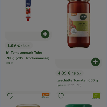
Produkt zum Warenkorb hinzufügen
1,99 €
/ Stück
, Preis:
b* Tomatenmark Tube
200g (28% Trockenmasse)
Produk
Italien
, Herkunft:
4,89 €
/ Stück
, Preis:
geschälte Tomaten 660 g
, Referenzpreis:
Spanien
12,22 €
/ kg
, Herkunft:
, Verband:
, Verband:
Produkt zu Favouriten hinzufügen
Produkt zu Favouriten hinzufügen
, Kontrollstelle:
DE-ÖKO-001
, Kontrollstelle:
DE-ÖKO-001