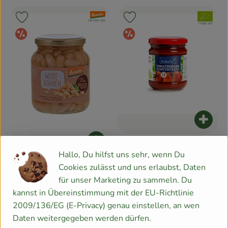
, Verband:
, Verband:
Produkt zu Favouriten hinzufügen
Produkt zu Favouriten hinzufügen
, Kontrollstelle:
DE-ÖKO-001
, Kontrollstelle:
IT-BIO-007
Angebot
Angebot
Produk
1,99 €
Produkt zum Warenkorb hinzufügen
/ Stück
, Preis:
Hallo, Du hilfst uns sehr, wenn Du
b* Tomatenmark 200g
2,19 €
/ Stück
Cookies zulässt und uns erlaubst, Daten
, Preis:
(22%)
für unser Marketing zu sammeln. Du
Weiße Bohnen im Glas
, Referenzpreis:
Italien
9,95 €
/ 1kg
, Herkunft:
350g
kannst in Übereinstimmung mit der EU-Richtlinie
, Referenzpreis:
Holland
9,12 €
/ kg
2009/136/EG (E-Privacy) genau einstellen, an wen
, Herkunft:
Daten weitergegeben werden dürfen.
, Verband:
, Verband:
Produkt zu Favouriten hinzufügen
Produkt zu Favouriten hinzufügen