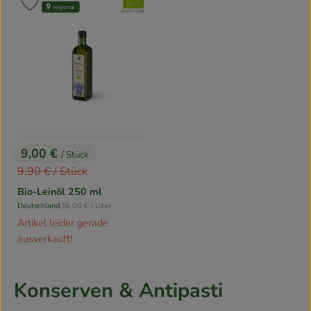
, Verband:
Produkt zu Favouriten hinzufügen
regional
, Kontrollstelle:
DE-ÖKO-009
9,00 €
/ Stück
, Preis:
, Alter Preis:
9,90 €
/ Stück
Bio-Leinöl 250 ml
, Referenzpreis:
Deutschland
36,00 €
/ Liter
, Herkunft:
Artikel leider gerade
ausverkauft!
Konserven & Antipasti