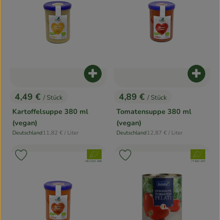
Produkt zum Warenkorb hinzufügen
Produk
4,49 €
4,89 €
/ Stück
/ Stück
, Preis:
, Preis:
Kartoffelsuppe 380 ml
Tomatensuppe 380 ml
(vegan)
(vegan)
, Referenzpreis:
, Referenzpreis:
Deutschland
11,82 €
/ Liter
Deutschland
12,87 €
/ Liter
, Herkunft:
, Herkunft:
, Verband:
, Verband:
Produkt zu Favouriten hinzufügen
Produkt zu Favouriten hinzufügen
, Kontrollstelle:
, Kontrollstelle:
DE-ÖKO-006
IT-BIO-007