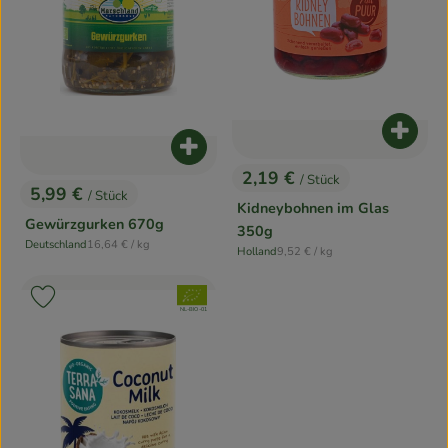
Produk
Produkt zum Warenkorb hinzufügen
2,19 €
/ Stück
, Preis:
5,99 €
/ Stück
, Preis:
Kidneybohnen im Glas
Gewürzgurken 670g
350g
, Referenzpreis:
Deutschland
16,64 €
/ kg
, Referenzpreis:
, Herkunft:
Holland
9,52 €
/ kg
, Herkunft:
, Verband:
Produkt zu Favouriten hinzufügen
, Kontrollstelle:
NL-BIO-01