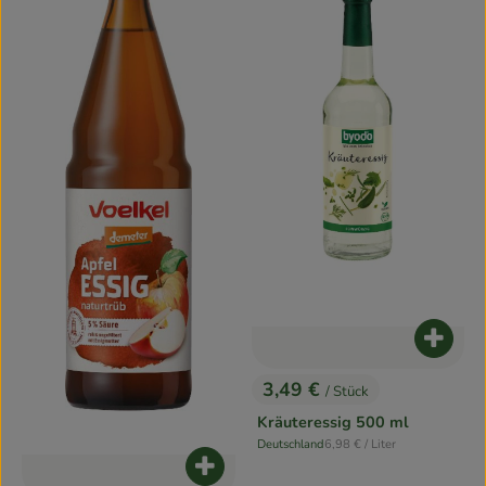
Produk
3,49 €
/ Stück
, Preis:
Kräuteressig 500 ml
, Referenzpreis:
Deutschland
6,98 €
/ Liter
, Herkunft:
Produkt zum Warenkorb hinzufügen