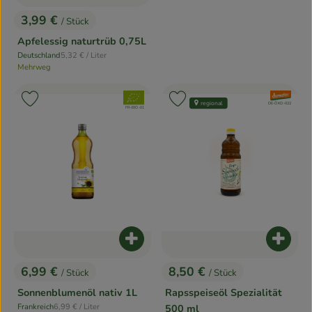
3,99 €
/ Stück
, Preis:
Apfelessig naturtrüb 0,75L
, Referenzpreis:
Deutschland
5,32 €
/ Liter
, Herkunft:
Mehrweg
, Verband:
, Verband:
Produkt zu Favouriten hinzufügen
Produkt zu Favouriten hinzufügen
regional
, Kontrollstelle:
DE-ÖKO-022
, Kontrollstelle:
FR-BIO-01
Produkt zum Warenkorb hinzufügen
Produk
6,99 €
8,50 €
/ Stück
/ Stück
, Preis:
, Preis:
Sonnenblumenöl nativ 1L
Rapsspeiseöl Spezialität
, Referenzpreis:
Frankreich
6,99 €
/ Liter
500 ml
, Herkunft: