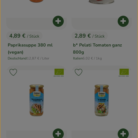
Produkt zum Warenkorb hinzufügen
Produk
4,89 €
2,89 €
/ Stück
/ Stück
, Preis:
, Preis:
Paprikasuppe 380 ml
b* Pelati Tomaten ganz
(vegan)
800g
, Referenzpreis:
, Referenzpreis:
Deutschland
12,87 €
/ Liter
Italien
6,02 €
/ 1kg
, Herkunft:
, Herkunft:
, Verband:
, Verband:
Produkt zu Favouriten hinzufügen
Produkt zu Favouriten hinzufügen
, Kontrollstelle:
, Kontrollstelle:
DE-ÖKO-001
DE-ÖKO-001
Produkt zum Warenkorb hinzufügen
Produk