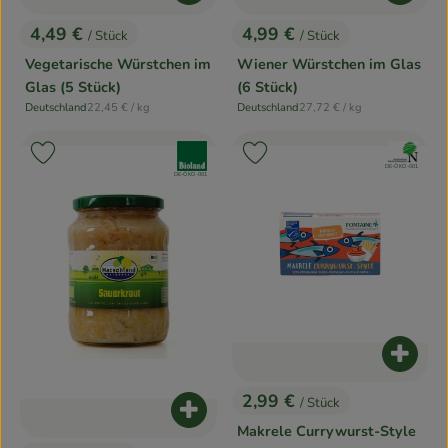
4,49 €
4,99 €
/ Stück
/ Stück
, Preis:
, Preis:
Vegetarische Würstchen im
Wiener Würstchen im Glas
Glas (5 Stück)
(6 Stück)
, Referenzpreis:
, Referenzpreis:
Deutschland
22,45 €
/ kg
Deutschland
27,72 €
/ kg
, Herkunft:
, Herkunft:
, Verband:
, Verband:
Produkt zu Favouriten hinzufügen
Produkt zu Favouriten hinzufügen
, Kontrollstelle:
DE-ÖKO-001
, Kontrollstelle:
DE-ÖKO-001
Produk
2,99 €
/ Stück
, Preis:
Produkt zum Warenkorb hinzufügen
Makrele Currywurst-Style