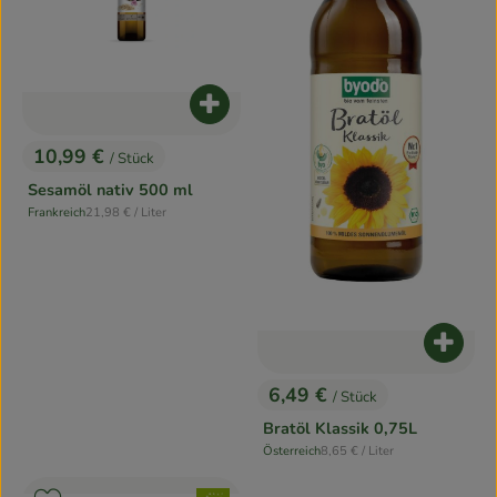
Produkt zum Warenkorb hinzufügen
10,99 €
/ Stück
, Preis:
Sesamöl nativ 500 ml
, Referenzpreis:
Frankreich
21,98 €
/ Liter
, Herkunft:
Produk
6,49 €
/ Stück
, Preis:
Bratöl Klassik 0,75L
, Referenzpreis:
Österreich
8,65 €
/ Liter
, Herkunft: