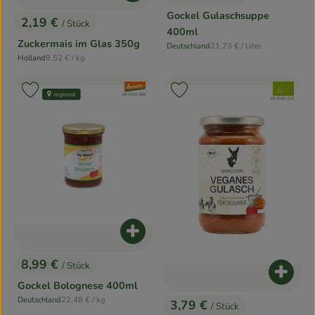
, Preis:
Gockel Gulaschsuppe
2,19 €
/ Stück
, Preis:
400ml
Zuckermais im Glas 350g
, Referenzpreis:
Deutschland
21,73 €
/ Liter
, Herkunft:
, Referenzpreis:
Holland
9,52 €
/ kg
, Herkunft:
, Verband:
, Verband:
Produkt zu Favouriten hinzufügen
Produkt zu Favouriten hinzufügen
regional
, Kontrollstelle:
DE-ÖKO-009
, Kontrollstelle:
DE-ÖKO-013
Produkt zum Warenkorb hinzufügen
8,99 €
/ Stück
, Preis:
Produk
Gockel Bolognese 400ml
, Referenzpreis:
Deutschland
22,48 €
/ kg
3,79 €
, Herkunft:
/ Stück
, Preis: