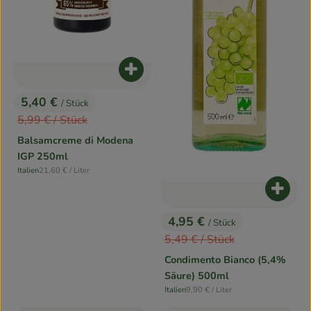
Rezepte
Produkt zum Warenkorb hinzufügen
5,40 €
/ Stück
, Preis:
, Alter Preis:
5,99 €
/ Stück
Balsamcreme di Modena
IGP 250ml
, Referenzpreis:
Italien
21,60 €
/ Liter
, Herkunft:
Produk
4,95 €
/ Stück
, Preis:
, Alter Preis:
5,49 €
/ Stück
Condimento Bianco (5,4%
Säure) 500ml
, Referenzpreis:
Italien
9,90 €
/ Liter
, Herkunft: