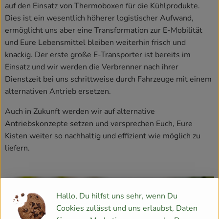
auf den Einsatz von Thermoboxen für die Kühlprodukte.
Dies ist ein wesentlich höherer logistischer Aufwand,
ermöglicht uns aber eine Transformation zur E-Mobilität
und Eure Lebensmittel bleiben weiterhin frisch und
knackig. Der erste große E-Transporter ist bereits im
Einsatz und wir werden die Verbrenner nach ihrer
Dienstzeit bei uns schrittweise durch Fahrzeuge mit einem
alternativen Antrieb ersetzen.
Auch in Zukunft werden wir auf alternative
Antriebskonzepte setzen und versprechen Euch, Eure
Kisten weiter so nachhaltig und effizient wie möglich zu
liefern.
Hallo, Du hilfst uns sehr, wenn Du
Cookies zulässt und uns erlaubst, Daten