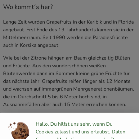
Wo kommt´s her?
Lange Zeit wurden Grapefruits in der Karibik und in Florida
angebaut. Erst Ende des 19. Jahrhunderts kamen sie in den
Mittelmeerraum. Seit 1990 werden die Paradiesfrüchte
auch in Korsika angebaut.
Wie bei der Zitrone hängen am Baum gleichzeitig Blüten
und Früchte. Aus den wunderschönen weißen
Blütenwerden dann im Sommer kleine grüne Früchte für
das nächste Jahr. Grapefruits reifen länger als 12 Monate
und wachsen auf immergrünen Mehrgenerationenbäumen,
die im Durchschnitt 5 bis 6 Meter hoch sind, in
Ausnahmefällen aber auch 15 Meter erreichen können.
Wie sieht´s aus?
Hallo, Du hilfst uns sehr, wenn Du
Cookies zulässt und uns erlaubst, Daten
Die verschiedenen Sorten der Pompelmo unterteilen sich