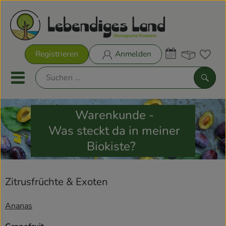
Warenk
Registrieren
Anmelden
Link
Mobiles Menu öffnen oder sch
Such
Warenkunde -
Biokisten
Was steckt da in meiner
Rezeptkisten
Biokiste?
Aktionen & Neues
Zitrusfrüchte & Exoten
Biokisten
Ananas
Obst & Gemüse