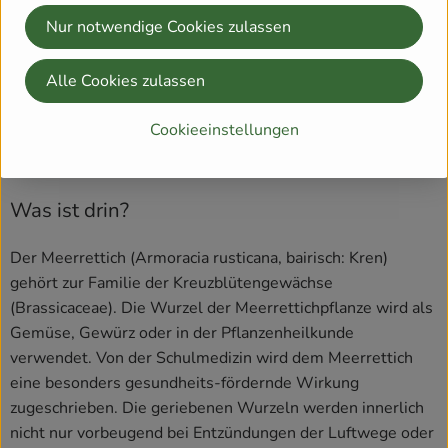
ätherischen Ölen zu entgehen.
Nur notwendige Cookies zulassen
Nach dem Reiben kann man den Meerrettich einfach so
Alle Cookies zulassen
essen oder man gibt ihn Gerichten, wie beispielsweise
Soßen oder Meerrettich-Quark zu. Man kann auch den
Cookieeinstellungen
frisch geriebenen Meerrettich mit Honig verrühren und
öfters einnehmen.
Was ist drin?
Der Meerrettich (Armoracia rusticana, bairisch: Kren)
gehört zur Familie der Kreuzblütengewächse
(Brassicaceae). Die Wurzel der Meerrettichpflanze wird als
Gemüse, Gewürz oder in der Pflanzenheilkunde
verwendet. Von der Schulmedizin wird dem Meerrettich
eine besonders gesundheits-fördernde Wirkung
zugeschrieben. Die geriebenen Wurzeln werden innerlich
nicht nur vorbeugend bei Entzündungen der Luftwege oder