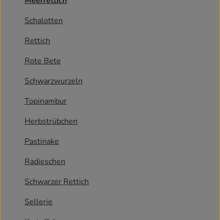
Meerrettich
Kühlschrank
Schalotten
Brotkorb
Rettich
Vorratskammer
Rote Bete
Getränke
Schwarzwurzeln
Drogerie
Topinambur
Herbstrübchen
Firmenkunden
Pastinake
So geht’s
Radieschen
Über uns
Schwarzer Rettich
Aktuelles
Sellerie
Blog