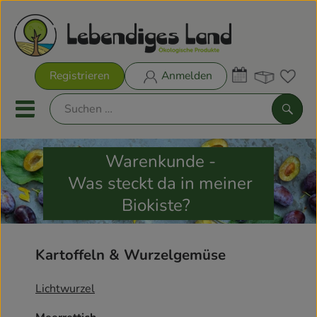
Warenk
Registrieren
Anmelden
Link
Mobiles Menu öffnen oder sch
Such
Warenkunde -
Biokisten
Was steckt da in meiner
Rezeptkisten
Biokiste?
Aktionen & Neues
Kartoffeln & Wurzelgemüse
Biokisten
Lichtwurzel
Obst & Gemüse