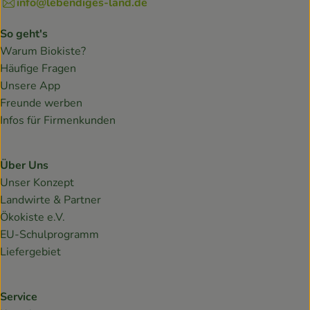
info@lebendiges-land.de
So geht's
Warum Biokiste?
Häufige Fragen
Unsere App
Freunde werben
Infos für Firmenkunden
Über Uns
Unser Konzept
Landwirte & Partner
Ökokiste e.V.
EU-Schulprogramm
Liefergebiet
Service