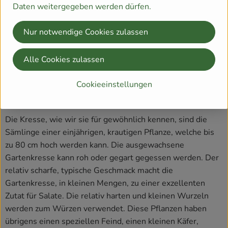
Daten weitergegeben werden dürfen.
Nur notwendige Cookies zulassen
Alle Cookies zulassen
Cookieeinstellungen
Und wie passt nun die Kresse hier hinein?
Die Kresse, wie wir sie für gewöhnlich kennen, sind die
Sämlinge einer einjährigen, krautigen Pflanze, welche bis
zu 80 cm hoch werden kann. Die ausgewachsene
Gartenkresse kann roh oder gegart gegessen werden. Der
relativ scharfe, typische Geschmack macht die
Gartenkresse, in kleinen Mengen, zu einer exzellenten
Zutat für Salate. Die relativ harten und kleinen Wurzeln
werden zum Würzen verwendet. Diese Pflanzen haben
übrigens einen speziellen Feind, einen kleinen Käfer,