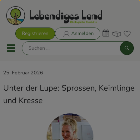
Warenk
Registrieren
Anmelden
Link
Mobiles Menu öffnen oder sch
Such
25. Februar 2026
Biokisten
Unter der Lupe: Sprossen, Keimlinge
Rezeptkisten
und Kresse
Aktionen & Neues
Biokisten
Obst & Gemüse