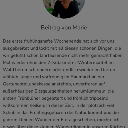
Kühlschrank
Brotkorb
Beitrag von Marie
Vorratskammer
Das erste frühlingshafte Wochenende hat sich vor uns
Getränke
ausgebreitet und lockt mit all diesen schönen Dingen, die
Drogerie
wir gefühlt schon Jahrtausende nicht mehr gemacht haben.
Mal wieder ohne den 2-Kubikmeter-Wintermantel im
Wald herumschlendern oder endlich wieder im Garten
Firmenkunden
wühlen, lange und vorfreudig im Baumarkt an der
Gartenabteilungskasse anstehen, unverfroren auf
So geht’s
außerhäusigen Sitzgelegenheiten herumlümmeln, die
ersten Frühblüher begeistert und fröhlich trippelnd
Über uns
willkommen heißen. In dieser Zeit, in der plötzlich viel
Schub in das Frühlingsgebaren der Natur kommt und die
Aktuelles
ganzen kleinen Wunder der Flora geschehen, möchte ich
Blog
etwas über diese kleinen Wunderdinger in unseren Küchen