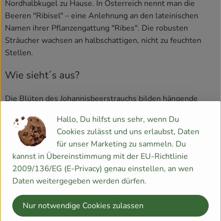
Nordhalbkugel zu Hause. In Österreich nennt man die
Beeren "Ribisel" – eine Anlehnung an den lateinischen
Namen ihrer Pflanzengattung "Ribes". Die robusten
Sträucher wachsen an halbschattigen, nicht zu feuchten
Stellen.
Wie sieht´s aus?
Die Blüten des Johannisbeerstrauchs bilden hängende
Trauben. Die saftigen Beeren reifen an dünnen Stielen
Hallo, Du hilfst uns sehr, wenn Du
heran. Man unterscheidet rote, schwarze und weiße
Cookies zulässt und uns erlaubst, Daten
Johannisbeeren. Von Mitte Juni bis August sind die Beeren
für unser Marketing zu sammeln. Du
reif zum Sammeln.
kannst in Übereinstimmung mit der EU-Richtlinie
2009/136/EG (E-Privacy) genau einstellen, an wen
Wie verwende ich´s?
Daten weitergegeben werden dürfen.
Aus der schwarzen Johannisbeere stellt man den
Nur notwendige Cookies zulassen
berühmten Cassislikör her. Ein guter Schuss Cassiscreme
in den Weißwein oder Champagner und fertig ist der