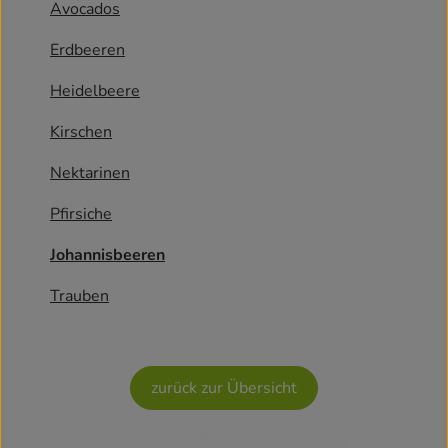
Avocados
Kühlschrank
Erdbeeren
Brotkorb
Heidelbeere
Vorratskammer
Kirschen
Getränke
Nektarinen
Drogerie
Pfirsiche
Johannisbeeren
Firmenkunden
Trauben
So geht’s
Über uns
zurück zur Übersicht
Aktuelles
Blog