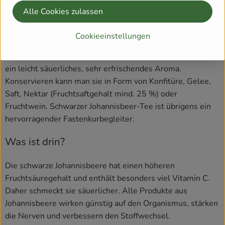
wunderbaren Aperitif "Kir Royal".
Alle Cookies zulassen
Eine sehr beliebte Johannisbeersüßspeise ist die Rote
Cookieeinstellungen
Grütze – mit Sahne umwerfend lecker! Die saftigen Beeren
verleihen Kuchen, Torten, Eiscremes oder auch Obstgratins
ein leicht säuerliches, sehr erfrischendes Aroma.
Konservieren kann man sie in Form von Konfitüre, Gelee,
Saft, Nektar (Fruchtsaftgehalt mind. 25 %) oder
Fruchtwein. Schwarzer Johannisbeer-Tee ist übrigens ein
hervorragender Fastenkurbegleiter.
Was ist drin?
Die schwarze Johannisbeere hat einen höheren
Fruchtsäuregehalt und enthält besonders viel Vitamin C.
Daher schmeckt sie säuerlicher. Alle Produkte aus
Johannisbeere wirken günstig auf den Organismus, stärken
die Nerven und verbessern den Stoffwechsel.