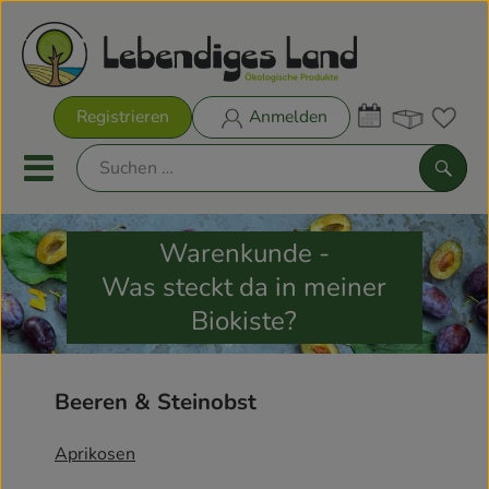
Warenk
Registrieren
Anmelden
Link
Mobiles Menu öffnen oder sch
Such
Warenkunde -
Biokisten
Was steckt da in meiner
Rezeptkisten
Biokiste?
Aktionen & Neues
Beeren & Steinobst
Biokisten
Aprikosen
Obst & Gemüse