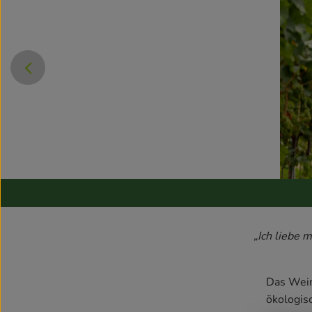
}
„Ich liebe 
Das Wein
ökologisc