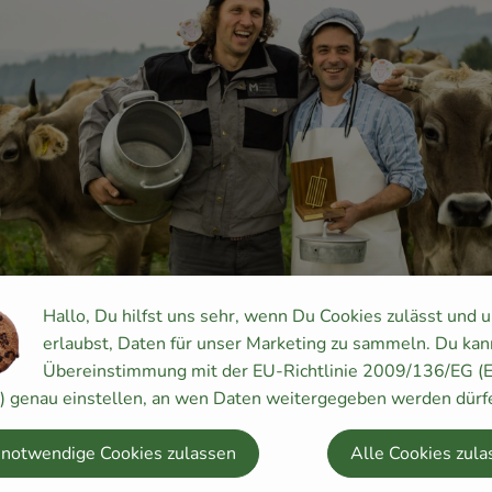
Hallo, Du hilfst uns sehr, wenn Du Cookies zulässt und 
erlaubst, Daten für unser Marketing zu sammeln. Du kan
Übereinstimmung mit der EU-Richtlinie 2009/136/EG (
 Ziel ist eine gesunde Landwirtschaft, die Nahrungsmittel herv
y) genau einstellen, an wen Daten weitergegeben werden dürf
den Menschen wirkliche Lebens-Mittel sein können."
 notwendige Cookies zulassen
Alle Cookies zula
hof Heggelbach im Süden Baden-Würtembergs ist einiges los!