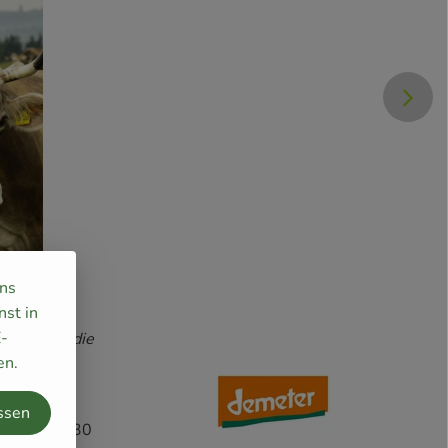
uns
nst in
E-
orbringt, die
en.
ssen
 Vor über 30