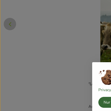
}
"Unser hohes
Privac
Nur
Auf dem Bio