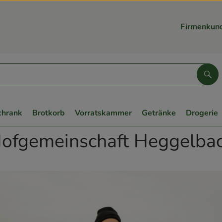
Firmenkun
Suc
chrank
Brotkorb
Vorratskammer
Getränke
Drogerie
ofgemeinschaft Heggelba