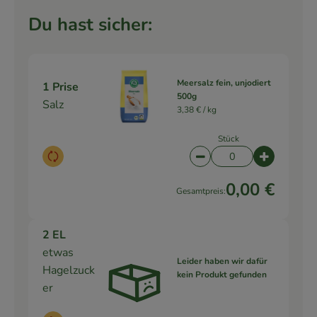
Du hast sicher:
Meersalz fein, unjodiert
1 Prise
500g
Salz
3,38 € /
kg
Stück
Auswahl ändern
Artikelanzahl verringe
Artikelanz
0,00 €
Gesamtpreis:
2 EL
etwas
Leider haben wir dafür
Hagelzuck
kein Produkt gefunden
er