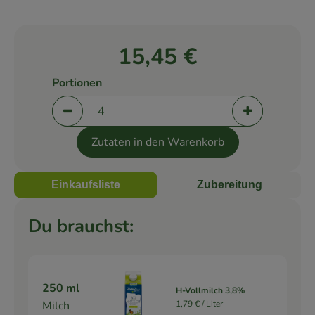
Rezepte
15,45 €
Portionen
Portionen verringern (aktuell 4 Portionen ausge
Portionen er
Zutaten in den Warenkorb
Einkaufsliste
Zubereitung
Du brauchst:
250 ml
H-Vollmilch 3,8%
Milch
1,79 € /
Liter