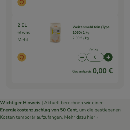
Auswahl ändern
2 EL
Weizenmehl fein (Type
etwas
1050) 1 kg
2,39 € /
kg
Mehl
Stück
Auswahl ändern
Artikelanzahl verringe
Artikelanz
0,00 €
Gesamtpreis:
Wichtiger Hinweis |
Aktuell berechnen wir einen
Energiekostenzuschlag von 50 Cent
, um die gestiegenen
Kosten temporär aufzufangen.
Mehr dazu hier »