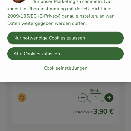
für unser Marketing zu sammeln. Du
Butter
ThiseMejeri 250g
kannst in Übereinstimmung mit der EU-Richtlinie
18,36 € /
kg
(Zimmerte
2009/136/EG (E-Privacy) genau einstellen, an wen
mperatur)
Stück
Daten weitergegeben werden dürfen.
Auswahl ändern
Artikelanzahl verringe
Artikelanz
Nur notwendige Cookies zulassen
4,59 €
Gesamtpreis:
Alle Cookies zulassen
1 Stk
Cookieeinstellungen
6er Eier Bioland
1 Ei (Gr.
3,90 € /
Stück
M)
Stück
Auswahl ändern
Artikelanzahl verringe
Artikelanz
3,90 €
Gesamtpreis: