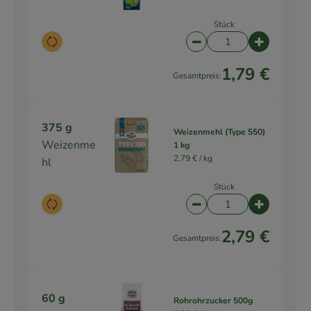
Stück
Auswahl ändern
Artikelanzahl verringe
Artikelanz
1,79 €
Gesamtpreis:
375 g
Weizenmehl (Type 550)
Weizenme
1 kg
2,79 € /
kg
hl
Stück
Auswahl ändern
Artikelanzahl verringe
Artikelanz
2,79 €
Gesamtpreis:
60 g
Rohrohrzucker 500g