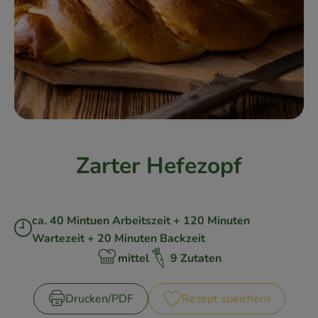
Kühlschrank
Brotkorb
Vorratskammer
Getränke
Drogerie
Zarter Hefezopf
Firmenkunden
ca. 40 Mintuen Arbeitszeit + 120 Minuten
So geht’s
Zubreitungszeit:
Wartezeit + 20 Minuten Backzeit
Über uns
mittel
9 Zutaten
Schwierigkeit:
Aktuelles
Drucken​/​PDF
Rezept speichern
Blog