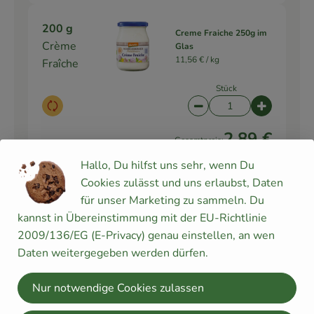
200 g
Creme Fraiche 250g im
Crème
Glas
11,56 € /
kg
Fraîche
Stück
Auswahl ändern
Artikelanzahl verringe
Artikelanz
2,89 €
Gesamtpreis:
Hallo, Du hilfst uns sehr, wenn Du
Cookies zulässt und uns erlaubst, Daten
1 Stk
für unser Marketing zu sammeln. Du
6er Eier Bioland
Eigelb (1
kannst in Übereinstimmung mit der EU-Richtlinie
3,90 € /
Stück
Stück)
2009/136/EG (E-Privacy) genau einstellen, an wen
Daten weitergegeben werden dürfen.
Stück
Auswahl ändern
Artikelanzahl verringe
Artikelanz
Nur notwendige Cookies zulassen
3,90 €
Gesamtpreis: