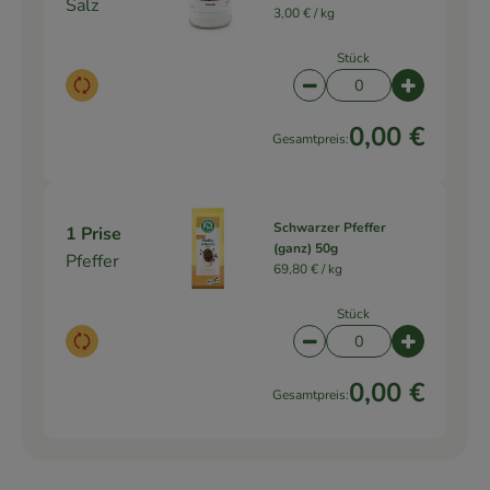
Salz
3,00 € /
kg
Stück
Auswahl ändern
Artikelanzahl verringe
Artikelanz
0,00 €
Gesamtpreis:
Schwarzer Pfeffer
1 Prise
(ganz) 50g
Pfeffer
69,80 € /
kg
Stück
Auswahl ändern
Artikelanzahl verringe
Artikelanz
0,00 €
Gesamtpreis: