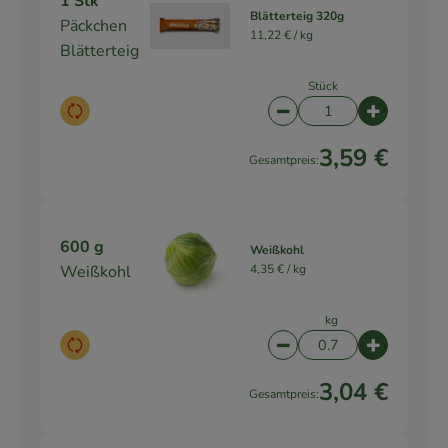
1 Stk
Blätterteig 320g
Päckchen
11,22 € /
kg
Blätterteig
Stück
Auswahl ändern
Artikelanzahl verringe
Artikelanz
3,59 €
Gesamtpreis:
600 g
Weißkohl
Weißkohl
4,35 € /
kg
kg
Auswahl ändern
Artikelanzahl verringe
Artikelanz
3,04 €
Gesamtpreis: