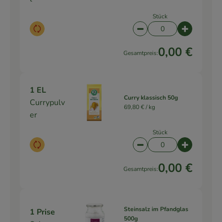
Stück
Auswahl ändern
Artikelanzahl verringe
Artikelanz
0,00 €
Gesamtpreis:
1 EL
Curry klassisch 50g
Currypulv
69,80 € /
kg
er
Stück
Auswahl ändern
Artikelanzahl verringe
Artikelanz
0,00 €
Gesamtpreis:
Steinsalz im Pfandglas
1 Prise
500g