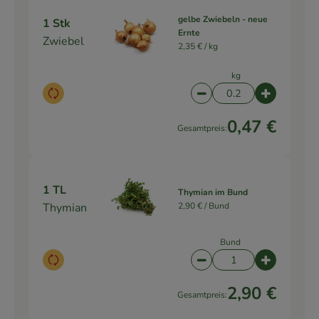
gelbe Zwiebeln - neue
1 Stk
Ernte
Zwiebel
2,35 € /
kg
kg
Auswahl ändern
Artikelanzahl verringe
Artikelanz
0,47 €
Gesamtpreis:
1 TL
Thymian im Bund
Thymian
2,90 € /
Bund
Bund
Auswahl ändern
Artikelanzahl verringe
Artikelanz
2,90 €
Gesamtpreis: