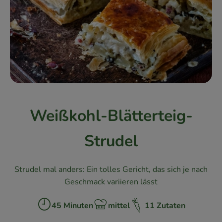
Kühlschrank
Brotkorb
Vorratskammer
Getränke
Drogerie
Weißkohl-Blätterteig-
Firmenkunden
Strudel
So geht’s
Strudel mal anders: Ein tolles Gericht, das sich je nach
Über uns
Geschmack variieren lässt
Aktuelles
45 Minuten
mittel
11 Zutaten
Zubreitungszeit:
Schwierigkeit:
Blog