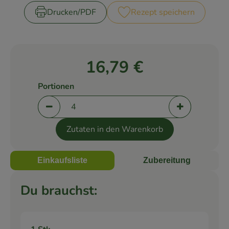
Drucken​/​PDF
Rezept speichern
Rezepte
16,79 €
Portionen
Portionen verringern (aktuell 4 Portionen ausge
Portionen er
Zutaten in den Warenkorb
Einkaufsliste
Zubereitung
Du brauchst: