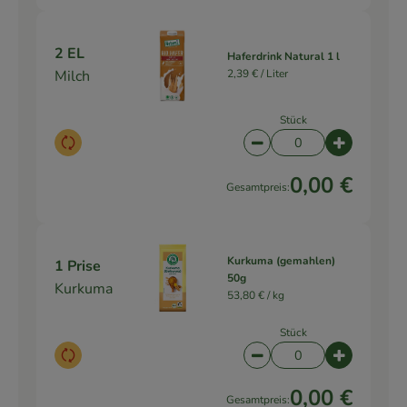
2 EL
Haferdrink Natural 1 l
Milch
2,39 € /
Liter
Stück
Auswahl ändern
Artikelanzahl verringe
Artikelanz
0,00 €
Gesamtpreis:
Kurkuma (gemahlen)
1 Prise
50g
Kurkuma
53,80 € /
kg
Stück
Auswahl ändern
Artikelanzahl verringe
Artikelanz
0,00 €
Gesamtpreis: