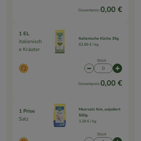
0,00 €
Gesamtpreis:
1 EL
Italienische Küche 35g
italienisch
82,86 € /
kg
e Kräuter
Stück
Auswahl ändern
Artikelanzahl verringe
Artikelanz
0,00 €
Gesamtpreis:
Meersalz fein, unjodiert
1 Prise
500g
Salz
3,38 € /
kg
Stück