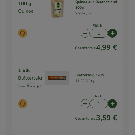
Quinoa aus Deutschland
100 g
500g
Quinoa
9,98 € /
kg
Stück
Auswahl ändern
Artikelanzahl verringe
Artikelanz
4,99 €
Gesamtpreis:
1 Stk
Blätterteig 320g
Blätterteig
11,22 € /
kg
(ca. 300 g)
Stück
Auswahl ändern
Artikelanzahl verringe
Artikelanz
3,59 €
Gesamtpreis: