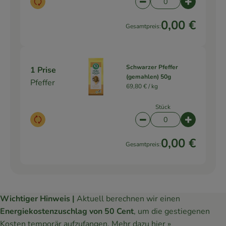
Auswahl ändern
Artikelanzahl verringe
Artikelanz
0,00 €
Gesamtpreis:
Schwarzer Pfeffer
1 Prise
(gemahlen) 50g
Pfeffer
69,80 € /
kg
Stück
Auswahl ändern
Artikelanzahl verringe
Artikelanz
0,00 €
Gesamtpreis:
Wichtiger Hinweis |
Aktuell berechnen wir einen
Energiekostenzuschlag von 50 Cent
, um die gestiegenen
Kosten temporär aufzufangen.
Mehr dazu hier »