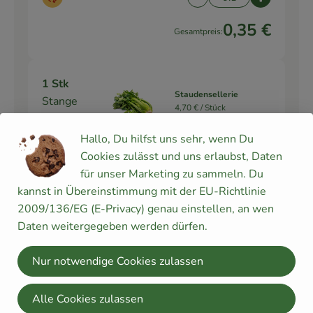
Auswahl ändern
Artikelanzahl verringe
Artikelanz
0,35 €
Gesamtpreis:
1 Stk
Staudensellerie
Stange
4,70 € /
Stück
Sellerie
Hallo, Du hilfst uns sehr, wenn Du
Stück
Cookies zulässt und uns erlaubst, Daten
Auswahl ändern
Artikelanzahl verringe
Artikelanz
für unser Marketing zu sammeln. Du
4,70 €
kannst in Übereinstimmung mit der EU-Richtlinie
Gesamtpreis:
2009/136/EG (E-Privacy) genau einstellen, an wen
Daten weitergegeben werden dürfen.
200 g
Rote Bete -neue Ernte
Nur notwendige Cookies zulassen
Rote Bete
4,90 € /
kg
Alle Cookies zulassen
kg