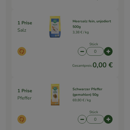
Meersalz fein, unjodiert
1 Prise
500g
Salz
3,38 € /
kg
Stück
Auswahl ändern
Artikelanzahl verringe
Artikelanz
0,00 €
Gesamtpreis:
Schwarzer Pfeffer
1 Prise
(gemahlen) 50g
Pfeffer
69,80 € /
kg
Stück
Auswahl ändern
Artikelanzahl verringe
Artikelanz