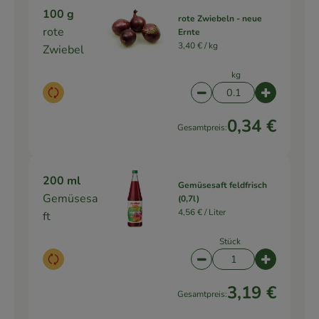
100 g
rote Zwiebeln - neue
rote
Ernte
3,40 € /
kg
Zwiebel
kg
Auswahl ändern
Artikelanzahl verringe
Artikelanz
0,34 €
Gesamtpreis:
200 ml
Gemüsesaft feldfrisch
Gemüsesa
(0,7l)
4,56 € /
Liter
ft
Stück
Auswahl ändern
Artikelanzahl verringe
Artikelanz
3,19 €
Gesamtpreis: