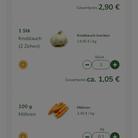
2,90 €
Gesamtpreis:
1 Stk
Knoblauch trocken
Knoblauch
14,95 € /
kg
(2 Zehen)
Stück
Auswahl ändern
Artikelanzahl verringe
Artikelanz
ca. 1,05 €
Gesamtpreis:
100 g
Möhren
Möhren
3,45 € /
kg
kg