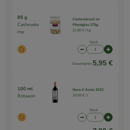
85 g
Cashewbruch im
Cashewke
Pfandglas 275g
21,80 € /
kg
rne
Stück
Auswahl ändern
Artikelanzahl verringe
Artikelanz
5,95 €
Gesamtpreis:
100 ml
Nero d`Avola 2022
Rotwein
10,65 € /
l
Stück
Auswahl ändern
Artikelanzahl verringe
Artikelanz