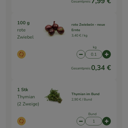
7,99 €
Gesamtpreis:
100 g
rote Zwiebeln - neue
rote
Ernte
3,40 € /
kg
Zwiebel
kg
Auswahl ändern
Artikelanzahl verringe
Artikelanz
0,34 €
Gesamtpreis:
1 Stk
Thymian im Bund
Thymian
2,90 € /
Bund
(2 Zweige)
Bund
Auswahl ändern
Artikelanzahl verringe
Artikelanz