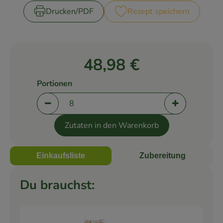
Drucken​/​PDF
Rezept speichern
Rezepte
48,98 €
Portionen
Portionen verringern (aktuell 8 Portionen ausge
Portionen er
Zutaten in den Warenkorb
Einkaufsliste
Zubereitung
Du brauchst: