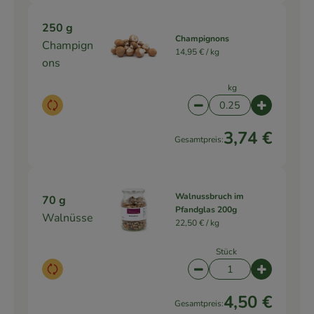
250 g
Champignons
Champign
14,95 € /
kg
ons
kg
Auswahl ändern
Artikelanzahl verringe
Artikelanz
3,74 €
Gesamtpreis:
Walnussbruch im
70 g
Pfandglas 200g
Walnüsse
22,50 € /
kg
Stück
Auswahl ändern
Artikelanzahl verringe
Artikelanz
4,50 €
Gesamtpreis: