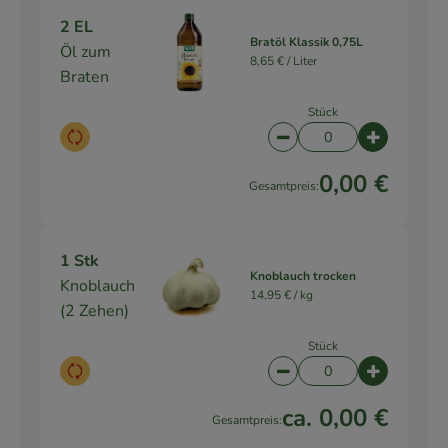
2 EL
Bratöl Klassik 0,75L
Öl zum
8,65 € /
Liter
Braten
Stück
Auswahl ändern
Artikelanzahl verringe
Artikelanz
0,00 €
Gesamtpreis:
1 Stk
Knoblauch trocken
Knoblauch
14,95 € /
kg
(2 Zehen)
Stück
Auswahl ändern
Artikelanzahl verringe
Artikelanz
ca. 0,00 €
Gesamtpreis: