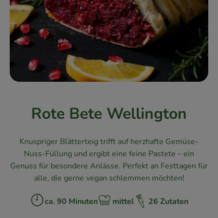
Kühlschrank
Brotkorb
Vorratskammer
Getränke
Drogerie
Rote Bete Wellington
Firmenkunden
Knuspriger Blätterteig trifft auf herzhafte
Gemüse-
So geht’s
Nuss-Füllung und ergibt
eine feine Pastete – ein
Genuss für besondere
Anlässe. Perfekt an Festtagen
für
Über uns
alle, die gerne vegan schlemmen
möchten!
Aktuelles
ca. 90 Minuten
mittel
26 Zutaten
Zubreitungszeit:
Schwierigkeit:
Blog