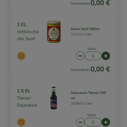
0,00 €
Gesamtpreis:
2 EL
feiner Senf 160ml
mittelscha
13,13 € /
Liter
rfer Senf
Stück
Auswahl ändern
Artikelanzahl verringe
Artikelanz
0,00 €
Gesamtpreis:
1.5 EL
Sojasauce Tamari 250
Tamari
ml
23,96 € /
Liter
Sojasauce
Stück
Auswahl ändern
Artikelanzahl verringe
Artikelanz