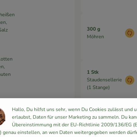
 heißen
ten,
300 g
Salz
Aus
Möhren
lotten
en,
1 Stk
nuten
Staudensellerie
Aus
(1 Stange)
Hallo, Du hilfst uns sehr, wenn Du Cookies zulässt und 
an,
erlaubst, Daten für unser Marketing zu sammeln. Du kan
2 EL
Übereinstimmung mit der EU-Richtlinie 2009/136/EG (
Aus
Tomatenmark
y) genau einstellen, an wen Daten weitergegeben werden dürf