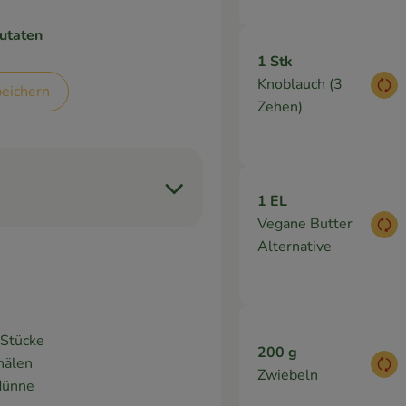
utaten
1 Stk
Knoblauch (3
eichern
Aus
Zehen)
1 EL
Vegane Butter
Aus
Alternative
 Stücke
200 g
hälen
Aus
Zwiebeln
 dünne