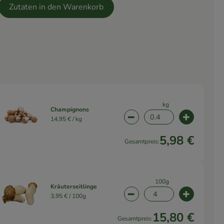
Zutaten in den Warenkorb
kg
Champignons
14,95 € /
kg
wahl ändern
Artikelanzahl verringern 
Artikelanz
5,98 €
Gesamtpreis:
100g
Kräuterseitlinge
3,95 € /
100g
wahl ändern
Artikelanzahl verringern
Artikelanz
15,80 €
Gesamtpreis: