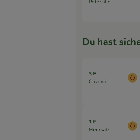
Petersilie
Du hast siche
3 EL
Aus
Olivenöl
1 EL
Aus
Meersalz