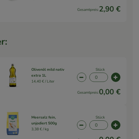
2,90 €
Gesamtpreis:
r:
Stück
Olivenöl mild nativ
extra 1L
wahl ändern
Artikelanzahl verringern 
Artikelanz
14,40 € /
Liter
0,00 €
Gesamtpreis:
Stück
Meersalz fein,
unjodiert 500g
wahl ändern
Artikelanzahl verringern 
Artikelanz
3,38 € /
kg