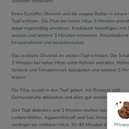
Scheiben schneiden.
Einen Esslöffel Olivenöl und die vegane Butter in einem
Topf erhitzen. Die Pilze bei hoher Hitze 5 Minuten anbra
dabei regelmäßig umrühren. Knoblauch hinzufügen, mit 
würzen und weitere 3 Minuten schmoren. Anschließend
herausnehmen und beiseitestellen.
Das restliche Olivenöl im selben Topf erhitzen. Die Scha
3 Minuten bei hoher Hitze unter Rühren anbraten. Möhr
Sellerie und Tomatenmark dazugeben und weitere 5 Mi
braten.
Die Pilze zurück in den Topf geben, mit Rotwein und
Gemüsebrühe ablöschen und alles gut vermengen.
Den Topf abdecken und 3 Minuten kochen lassen. Thymi
Lorbeerblätter, Agavendicksaft und Salz hinzufügen. Bei
niedriger bis mittlerer Hitze 30–40 Minuten mit
Privac