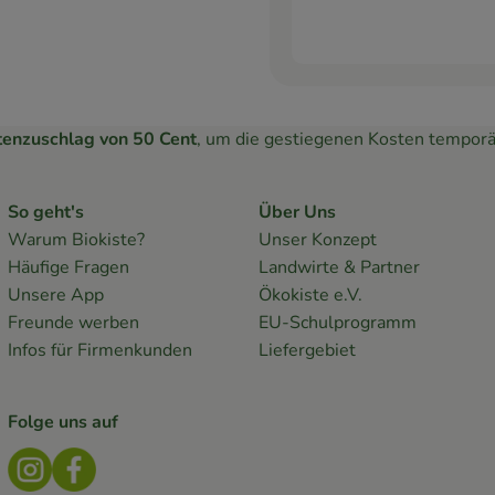
tenzuschlag von 50 Cent
, um die gestiegenen Kosten temporä
So geht's
Über Uns
Warum Biokiste?
Unser Konzept
Häufige Fragen
Landwirte & Partner
Unsere App
Ökokiste e.V.
Freunde werben
EU-Schulprogramm
Infos für Firmenkunden
Liefergebiet
Folge uns auf
Externer Link zu https://www.instagram.com/lebendige
Externer Link zu https://www.facebook.com/Bioki