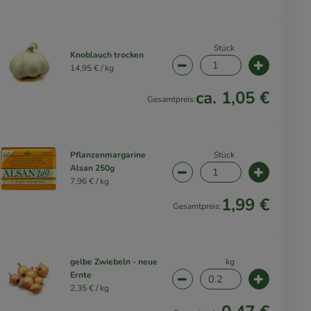
Stück
Knoblauch trocken
14,95 € /
kg
wahl ändern
Artikelanzahl verringern 
Artikelanz
ca. 1,05 €
Gesamtpreis:
Stück
Pflanzenmargarine
Alsan 250g
wahl ändern
Artikelanzahl verringern 
Artikelanz
7,96 € /
kg
1,99 €
Gesamtpreis:
kg
gelbe Zwiebeln - neue
Ernte
wahl ändern
Artikelanzahl verringern 
Artikelanz
2,35 € /
kg