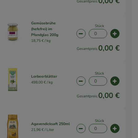
0,00 €
Gesamtpreis:
Gemüsebrühe
Stück
(hefefrei) im
Pfandglas 200g
wahl ändern
Artikelanzahl verringern 
Artikelanz
18,75 € /
kg
0,00 €
Gesamtpreis:
Stück
Lorbeerblätter
498,00 € /
kg
wahl ändern
Artikelanzahl verringern 
Artikelanz
0,00 €
Gesamtpreis:
Stück
Agavendicksaft 250ml
21,96 € /
Liter
wahl ändern
Artikelanzahl verringern 
Artikelanz