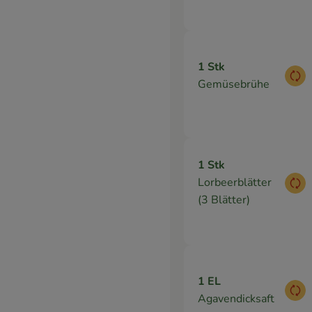
1 Stk
Aus
Gemüsebrühe
1 Stk
Lorbeerblätter
Aus
(3 Blätter)
1 EL
Aus
Agavendicksaft