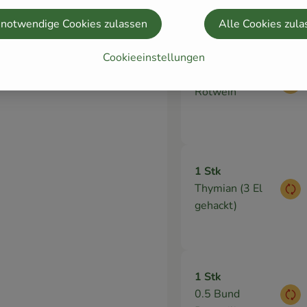
rühren.
 notwendige Cookies zulassen
Alle Cookies zula
Cookieeinstellungen
200 ml
Aus
Rotwein
1 Stk
Thymian (3 El
Aus
gehackt)
1 Stk
0.5 Bund
Aus