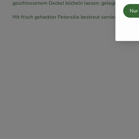
geschlossenem Deckel köcheln lassen, gelegentlich um
Nur
Mit frisch gehackter Petersilie bestreut servieren.