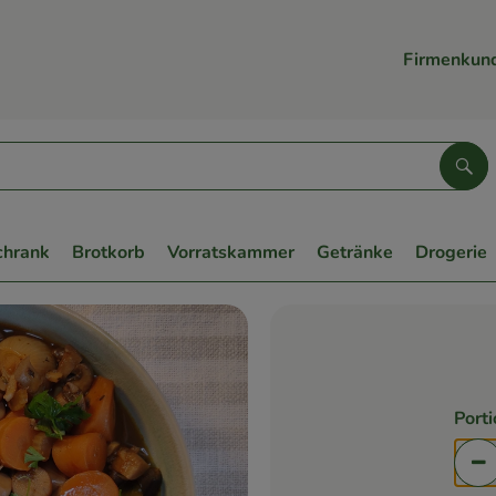
Firmenkun
Suc
chrank
Brotkorb
Vorratskammer
Getränke
Drogerie
Port
Po