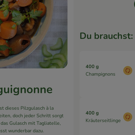
Du brauchst:
400 g
Aus
Champignons
rguignonne
t dieses Pilzgulasch à la
400 g
iten, doch jeder Schritt sorgt
Aus
Kräuterseitlinge
das Gulasch mit Tagliatelle,
asst wunderbar dazu.