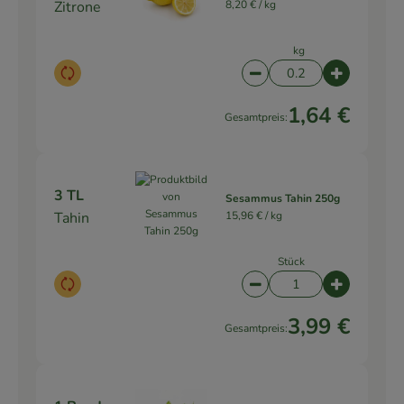
Zitrone
8,20 € /
kg
kg
Auswahl ändern
Artikelanzahl verringe
Artikelanz
1,64 €
Gesamtpreis:
3 TL
Sesammus Tahin 250g
Tahin
15,96 € /
kg
Stück
Auswahl ändern
Artikelanzahl verringe
Artikelanz
3,99 €
Gesamtpreis: