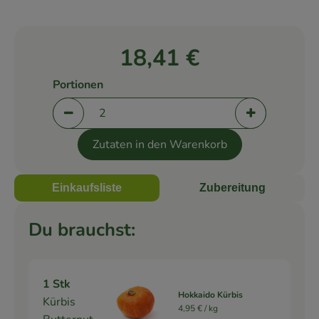
Rezepte
18,41 €
Portionen
Portionen verringern (aktuell 2 Portionen ausge
Portionen er
Zutaten in den Warenkorb
Einkaufsliste
Zubereitung
Du brauchst:
1 Stk
Hokkaido Kürbis
Kürbis
4,95 € /
kg