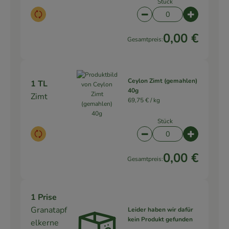
Stück
Auswahl ändern
Artikelanzahl verringe
Artikelanz
0,00 €
Gesamtpreis:
Ceylon Zimt (gemahlen)
1 TL
40g
Zimt
69,75 € /
kg
Stück
Auswahl ändern
Artikelanzahl verringe
Artikelanz
0,00 €
Gesamtpreis:
1 Prise
Granatapf
Leider haben wir dafür
kein Produkt gefunden
elkerne