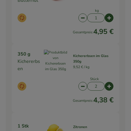
Butternut
kg
Auswahl ändern
Artikelanzahl verringe
Artikelanz
4,95 €
Gesamtpreis:
350 g
Kichererbsen im Glas
Kichererbs
350g
9,52 € /
kg
en
Stück
Auswahl ändern
Artikelanzahl verringe
Artikelanz
4,38 €
Gesamtpreis:
1 Stk
Zitronen