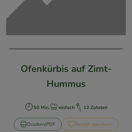
Kühlschrank
Brotkorb
Vorratskammer
Getränke
Drogerie
Ofenkürbis auf Zimt-
Firmenkunden
Hummus
So geht’s
Über uns
50 Min.
einfach
12 Zutaten
Zubreitungszeit:
Schwierigkeit:
Aktuelles
Drucken​/​PDF
Rezept speichern
Blog