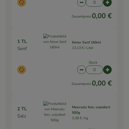
Auswahl ändern
Artikelanzahl verringe
Artikelanz
0,00 €
Gesamtpreis:
1 TL
feiner Senf 160ml
Senf
13,13 € /
Liter
Stück
Auswahl ändern
Artikelanzahl verringe
Artikelanz
0,00 €
Gesamtpreis:
Meersalz fein, unjodiert
2 TL
500g
Salz
3,38 € /
kg