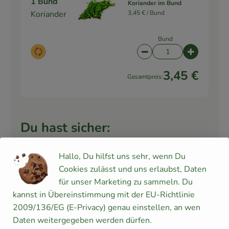
1 Bund
Koriander im Bund
Koriander
3,45 € /
Bund
Bund
Auswahl ändern
Artikelanzahl verringe
Artikelanz
3,45 €
Gesamtpreis:
Du hast sicher:
Hallo, Du hilfst uns sehr, wenn Du
1 Stk
Cookies zulässt und uns erlaubst, Daten
Knoblauch trocken
Knoblauch,
für unser Marketing zu sammeln. Du
14,95 € /
kg
2 Zehen
kannst in Übereinstimmung mit der EU-Richtlinie
2009/136/EG (E-Privacy) genau einstellen, an wen
Stück
Daten weitergegeben werden dürfen.
Auswahl ändern
Artikelanzahl verringe
Artikelanz