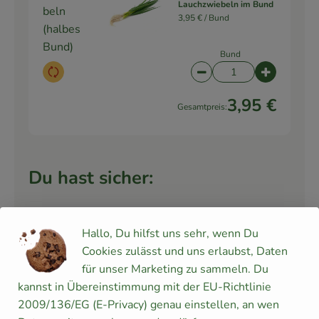
Lauchzwiebeln im Bund
beln
3,95 € /
Bund
(halbes
Bund)
Bund
Auswahl ändern
Artikelanzahl verringe
Artikelanz
3,95 €
Gesamtpreis:
Du hast sicher:
Hallo, Du hilfst uns sehr, wenn Du
2 Zehe(n)
Knoblauch trocken
Cookies zulässt und uns erlaubst, Daten
Knoblauch
14,95 € /
kg
für unser Marketing zu sammeln. Du
kannst in Übereinstimmung mit der EU-Richtlinie
Stück
2009/136/EG (E-Privacy) genau einstellen, an wen
Auswahl ändern
Artikelanzahl verringe
Artikelanz