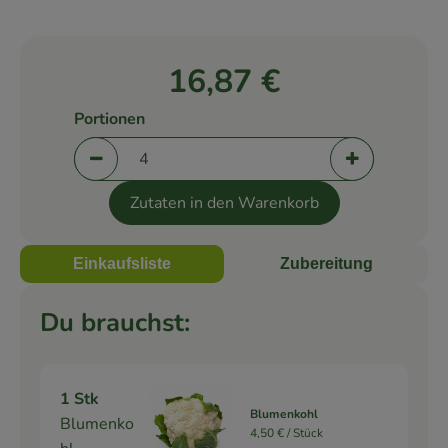
Rezepte
16,87 €
Portionen
Portionen verringern (aktuell 4 Portionen ausge
Portionen er
Zutaten in den Warenkorb
Einkaufsliste
Zubereitung
Du brauchst:
1 Stk
Blumenkohl
Blumenko
4,50 € /
Stück