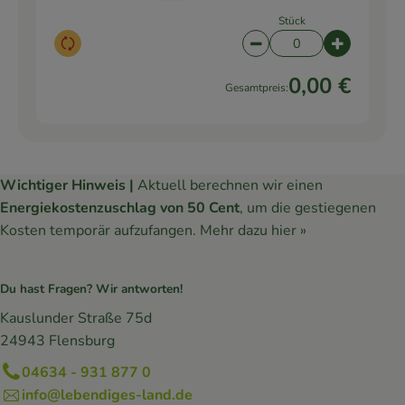
Stück
Auswahl ändern
Artikelanzahl verringe
Artikelanz
0,00 €
Gesamtpreis:
Wichtiger Hinweis |
Aktuell berechnen wir einen
Energiekostenzuschlag von 50 Cent
, um die gestiegenen
Kosten temporär aufzufangen.
Mehr dazu hier »
Du hast Fragen? Wir antworten!
Kauslunder Straße 75d
24943 Flensburg
04634 - 931 877 0
info@lebendiges-land.de