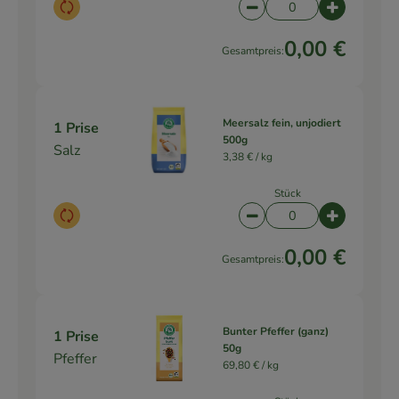
Auswahl ändern
Artikelanzahl verringe
Artikelanz
0,00 €
Gesamtpreis:
Meersalz fein, unjodiert
1 Prise
500g
Salz
3,38 € /
kg
Stück
Auswahl ändern
Artikelanzahl verringe
Artikelanz
0,00 €
Gesamtpreis:
Bunter Pfeffer (ganz)
1 Prise
50g
Pfeffer
69,80 € /
kg