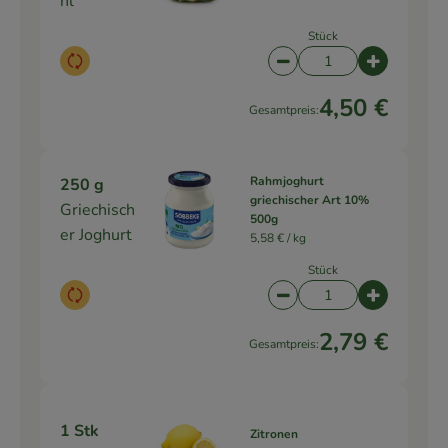
hl
Stück
Auswahl ändern
Artikelanzahl verringe
Artikelanz
4,50 €
Gesamtpreis:
Rahmjoghurt
250 g
griechischer Art 10%
Griechisch
500g
er Joghurt
5,58 € /
kg
Stück
Auswahl ändern
Artikelanzahl verringe
Artikelanz
2,79 €
Gesamtpreis:
1 Stk
Zitronen