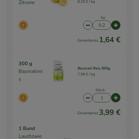
Zitrone
8,20 € /
kg
kg
Auswahl ändern
Artikelanzahl verringe
Artikelanz
1,64 €
Gesamtpreis:
300 g
Basmati Reis 500g
Basmatirei
7,98 € /
kg
s
Stück
Auswahl ändern
Artikelanzahl verringe
Artikelanz
3,99 €
Gesamtpreis:
1 Bund
Lauchzwie