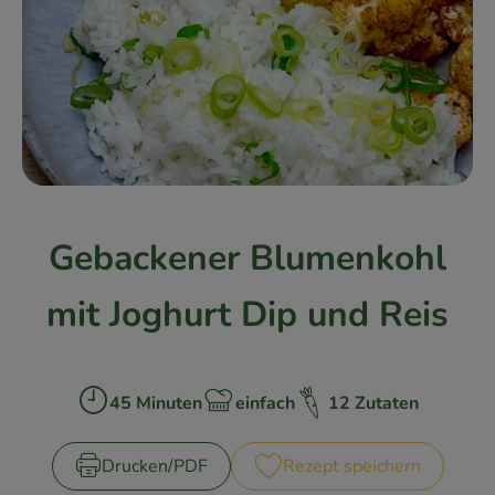
Kühlschrank
Brotkorb
Vorratskammer
Getränke
Drogerie
Gebackener Blumenkohl
Firmenkunden
mit Joghurt Dip und Reis
So geht’s
Über uns
45 Minuten
einfach
12 Zutaten
Zubreitungszeit:
Schwierigkeit:
Aktuelles
Drucken​/​PDF
Rezept speichern
Blog