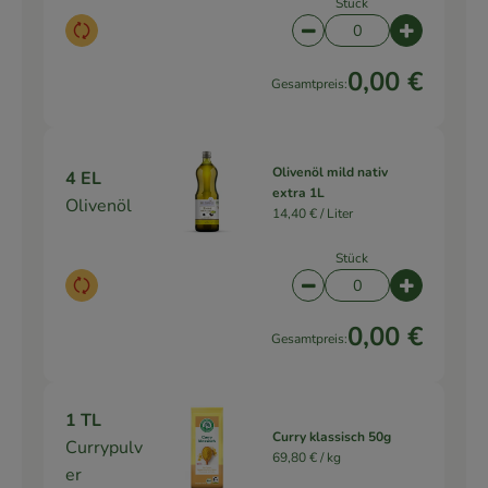
Stück
Auswahl ändern
Artikelanzahl verringe
Artikelanz
0,00 €
Gesamtpreis:
Olivenöl mild nativ
4 EL
extra 1L
Olivenöl
14,40 € /
Liter
Stück
Auswahl ändern
Artikelanzahl verringe
Artikelanz
0,00 €
Gesamtpreis:
1 TL
Curry klassisch 50g
Currypulv
69,80 € /
kg
er