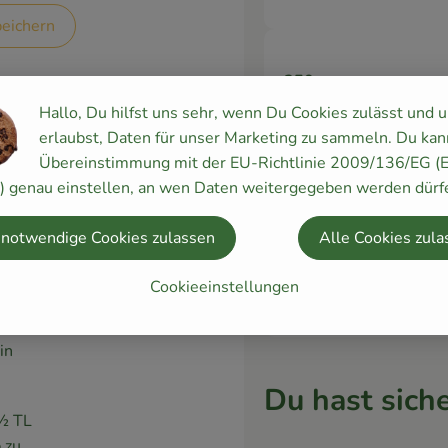
eichern
250 g
Aus
Butter
Hallo, Du hilfst uns sehr, wenn Du Cookies zulässt und 
erlaubst, Daten für unser Marketing zu sammeln. Du kan
Übereinstimmung mit der EU-Richtlinie 2009/136/EG (
y) genau einstellen, an wen Daten weitergegeben werden dürf
1 Stk
 notwendige Cookies zulassen
Alle Cookies zula
Aus
Zitronen
Cookieeinstellungen
uch und
es mit
in
Du hast siche
 ½ TL
 zu