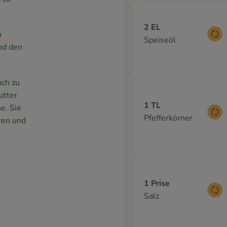
2 EL
h
Aus
Speiseöl
nd den
uch zu
utter
1 TL
e. Sie
Aus
Pfefferkörner
ren und
1 Prise
Aus
Salz