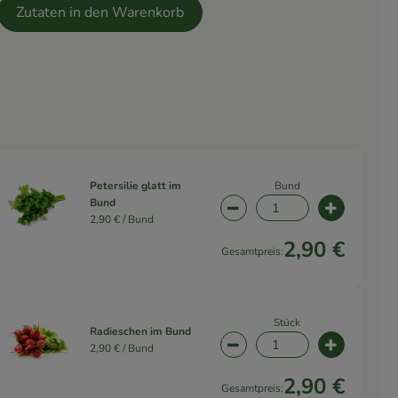
Zutaten in den Warenkorb
Bund
Petersilie glatt im
Bund
wahl ändern
Artikelanzahl verringern 
Artikelanz
2,90 € /
Bund
2,90 €
Gesamtpreis:
Stück
Radieschen im Bund
2,90 € /
Bund
wahl ändern
Artikelanzahl verringern 
Artikelanz
2,90 €
Gesamtpreis: