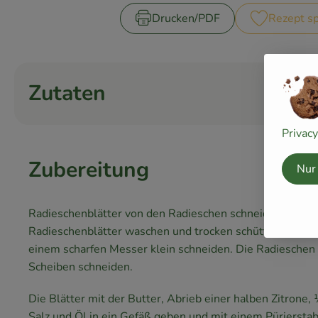
Drucken​/​PDF
Rezept sp
Zutaten
Privac
Zubereitung
Nur
Radieschenblätter von den Radieschen schneiden. Bärla
Radieschenblätter waschen und trocken schütteln. Beid
einem scharfen Messer klein schneiden. Die Radieschen 
Scheiben schneiden.
Die Blätter mit der Butter, Abrieb einer halben Zitrone,
Salz und Öl in ein Gefäß geben und mit einem Pürierstab