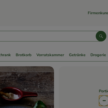
Firmenkun
Suc
chrank
Brotkorb
Vorratskammer
Getränke
Drogerie
Port
Po