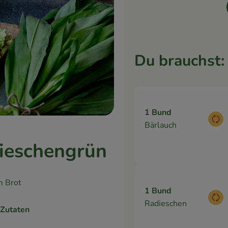
Du brauchst:
1 Bund
Aus
Bärlauch
dieschengrün
m Brot
1 Bund
Aus
Radieschen
 Zutaten