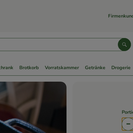
Firmenkun
Suc
chrank
Brotkorb
Vorratskammer
Getränke
Drogerie
Port
Po