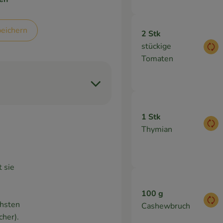
eichern
2 Stk
stückige
Aus
Tomaten
1 Stk
Aus
Thymian
 sie
100 g
Aus
chsten
Cashewbruch
cher).