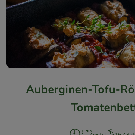
Auberginen-Tofu-Rö
Tomatenbet
mittel
16 Zutat