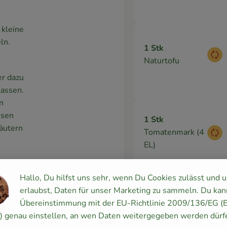
 kleine
ln.
1 Stk
Aus
Naturtofu
er dazu
lassen.
n
ssen
1 Stk
räutern
Tomatenmark (4
Aus
EL)
Hallo, Du hilfst uns sehr, wenn Du Cookies zulässt und 
kpapier
erlaubst, Daten für unser Marketing zu sammeln. Du kan
3 EL
ern und
Übereinstimmung mit der EU-Richtlinie 2009/136/EG (
italienische
ssen.
Aus
y) genau einstellen, an wen Daten weitergegeben werden dürf
Kräuter