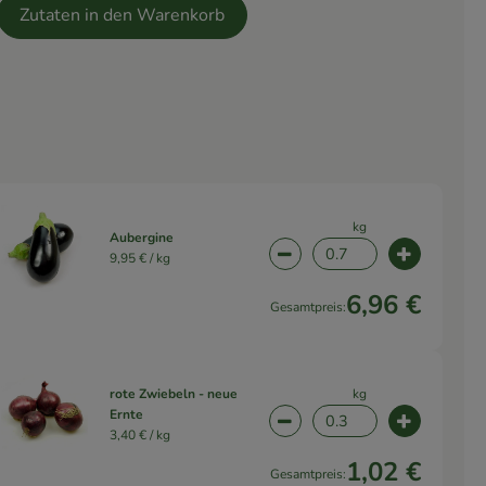
Zutaten in den Warenkorb
kg
Aubergine
9,95 € /
kg
wahl ändern
Artikelanzahl verringern 
Artikelanz
6,96 €
Gesamtpreis:
kg
rote Zwiebeln - neue
Ernte
wahl ändern
Artikelanzahl verringern 
Artikelanz
3,40 € /
kg
1,02 €
Gesamtpreis: