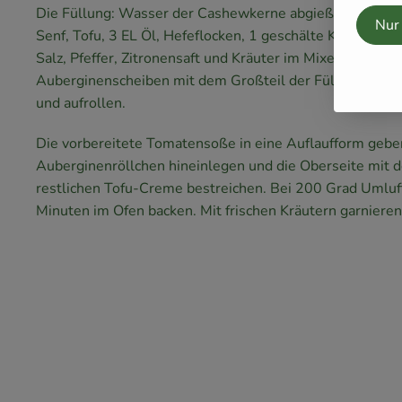
Die Füllung: Wasser der Cashewkerne abgießen. Die Ke
Nur
Senf, Tofu, 3 EL Öl, Hefeflocken, 1 geschälte Knoblauch
Salz, Pfeffer, Zitronensaft und Kräuter im Mixer pürieren.
Auberginenscheiben mit dem Großteil der Füllung bestr
und aufrollen.
Die vorbereitete Tomatensoße in eine Auflaufform gebe
Auberginenröllchen hineinlegen und die Oberseite mit d
restlichen Tofu-Creme bestreichen. Bei 200 Grad Umluf
Minuten im Ofen backen. Mit frischen Kräutern garnieren