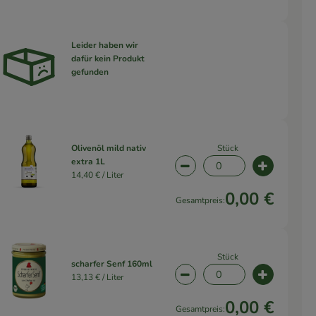
Leider haben wir
dafür kein Produkt
wahl ändern
gefunden
Stück
Olivenöl mild nativ
extra 1L
wahl ändern
Artikelanzahl verringern 
Artikelanz
14,40 € /
Liter
0,00 €
Gesamtpreis:
Stück
scharfer Senf 160ml
13,13 € /
Liter
wahl ändern
Artikelanzahl verringern 
Artikelanz
0,00 €
Gesamtpreis: