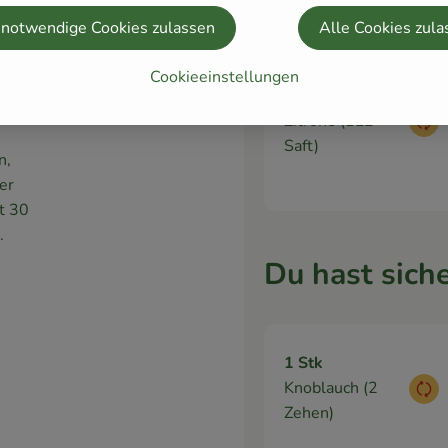
rne,
 notwendige Cookies zulassen
Alle Cookies zula
zehe,
Cookieeinstellungen
eichen
1 Stk
Zitrone (1EL
Aus
Saft)
n,
er
t 30
.
Du hast siche
1 Stk
Knoblauch (2
Aus
Zehen)