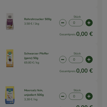
Stück
Rohrohrzucker 500g
3,58 € /
1kg
wahl ändern
Artikelanzahl verringern 
Artikelanz
0,00 €
Gesamtpreis:
Stück
Schwarzer Pfeffer
(ganz) 50g
wahl ändern
Artikelanzahl verringern 
Artikelanz
69,80 € /
kg
0,00 €
Gesamtpreis:
Stück
Meersalz fein,
unjodiert 500g
wahl ändern
Artikelanzahl verringern 
Artikelanz
3,38 € /
kg