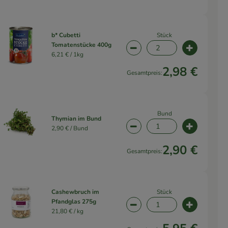
Stück
b* Cubetti
Tomatenstücke 400g
wahl ändern
Artikelanzahl verringern 
Artikelanz
6,21 € /
1kg
2,98 €
Gesamtpreis:
Bund
Thymian im Bund
2,90 € /
Bund
wahl ändern
Artikelanzahl verringern 
Artikelanz
2,90 €
Gesamtpreis:
Stück
Cashewbruch im
Pfandglas 275g
wahl ändern
Artikelanzahl verringern 
Artikelanz
21,80 € /
kg