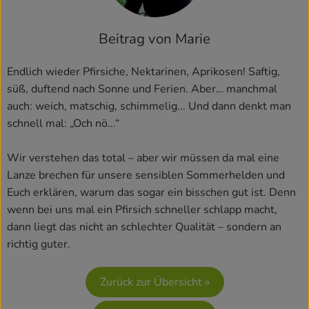
Kühlschrank
Beitrag von Marie
Brotkorb
Endlich wieder Pfirsiche, Nektarinen, Aprikosen! Saftig,
Vorratskammer
süß, duftend nach Sonne und Ferien. Aber… manchmal
Getränke
auch: weich, matschig, schimmelig... Und dann denkt man
schnell mal: „Och nö...“
Drogerie
Wir verstehen das total – aber wir müssen da mal eine
Lanze brechen für unsere sensiblen Sommerhelden und
Firmenkunden
Euch erklären, warum das sogar ein bisschen gut ist. Denn
wenn bei uns mal ein Pfirsich schneller schlapp macht,
So geht’s
dann liegt das nicht an schlechter Qualität – sondern an
richtig guter.
Über uns
Aktuelles
Zurück zur Übersicht »
Blog