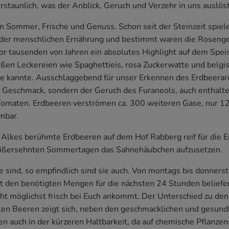
erstaunlich, was der Anblick, Geruch und Verzehr in uns auslöst
on Sommer, Frische und Genuss. Schon seit der Steinzeit spie
n der menschlichen Ernährung und bestimmt waren die Rosen
or tausenden von Jahren ein absolutes Highlight auf dem Spei
üßen Leckereien wie Spaghettieis, rosa Zuckerwatte und belgi
e kannte. Ausschlaggebend für unser Erkennen des Erdbeerar
 Geschmack, sondern der Geruch des Furaneols, auch enthalten
omaten. Erdbeeren verströmen ca. 300 weiteren Gase, nur 12
mbar.
 Alkes berühmte Erdbeeren auf dem Hof Rabberg reif für die E
eißersehnten Sommertagen das Sahnehäubchen aufzusetzen.
ie sind, so empfindlich sind sie auch. Von montags bis donner
it den benötigten Mengen für die nächsten 24 Stunden beliefer
ht möglichst frisch bei Euch ankommt. Der Unterschied zu den
len Beeren zeigt sich, neben den geschmacklichen und gesund
n auch in der kürzeren Haltbarkeit, da auf chemische Pflanzen