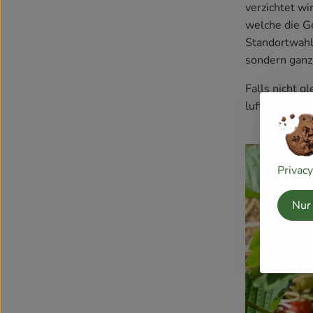
verzichtet wi
welche die G
Standortwahl 
sondern ganz 
Falls nicht g
luftig in ein
Privac
Nur