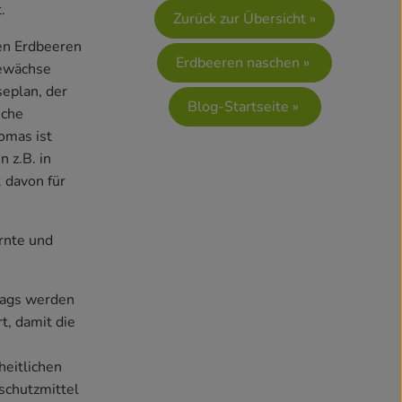
.
Zurück zur Übersicht »
len Erdbeeren
Erdbeeren naschen »
gewächse
seplan, der
Blog-Startseite »
sche
omas ist
 z.B. in
 davon für
rnte und
stags werden
t, damit die
heitlichen
schutzmittel