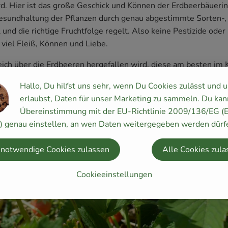
rd. Hier ist das große Geschick und Können der Erdbeerbäuerin
esundhaltung der Pflanzen durch genau abgestimmte Sorten-,
und die richtige Fruchtfolge regelt. Also keine Pestizide oder
viel Fleiß, Können und Liebe.
leich über die Erdbeeren hergefallen wird, diese am besten im
em Sieb aufbewahren und erst kurz vor der Zubereitung wasche
Hallo, Du hilfst uns sehr, wenn Du Cookies zulässt und 
erlaubst, Daten für unser Marketing zu sammeln. Du kan
Übereinstimmung mit der EU-Richtlinie 2009/136/EG (
y) genau einstellen, an wen Daten weitergegeben werden dürf
 notwendige Cookies zulassen
Alle Cookies zula
Cookieeinstellungen