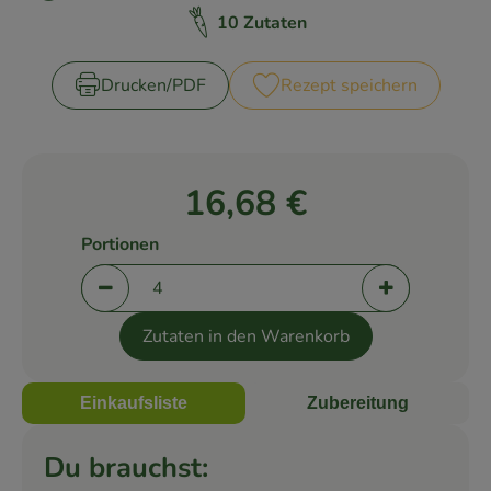
Zubreitungszeit:
Schwierigkeit:
10 Zutaten
Rezepte
Drucken​/​PDF
Rezept speichern
16,68 €
Portionen
Portionen verringern (aktuell 4 Portionen ausge
Portionen er
Zutaten in den Warenkorb
Einkaufsliste
Zubereitung
Du brauchst: