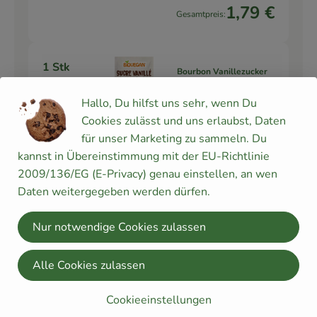
1,79 €
Gesamtpreis:
1 Stk
Bourbon Vanillezucker
Vanillezuc
(4 x 8g)
62,19 € /
kg
ker
Hallo, Du hilfst uns sehr, wenn Du
Cookies zulässt und uns erlaubst, Daten
Stück
für unser Marketing zu sammeln. Du
Auswahl ändern
Artikelanzahl verringe
Artikelanz
kannst in Übereinstimmung mit der EU-Richtlinie
2009/136/EG (E-Privacy) genau einstellen, an wen
1,99 €
Gesamtpreis:
Daten weitergegeben werden dürfen.
Nur notwendige Cookies zulassen
Du hast sicher:
Alle Cookies zulassen
Cookieeinstellungen
1 TL
Dänische Butter -