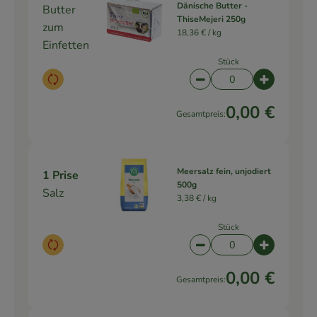
Dänische Butter -
Butter
ThiseMejeri 250g
zum
18,36 € /
kg
Einfetten
Stück
Auswahl ändern
Artikelanzahl verringe
Artikelanz
0,00 €
Gesamtpreis:
Meersalz fein, unjodiert
1 Prise
500g
Salz
3,38 € /
kg
Stück
Auswahl ändern
Artikelanzahl verringe
Artikelanz
0,00 €
Gesamtpreis: