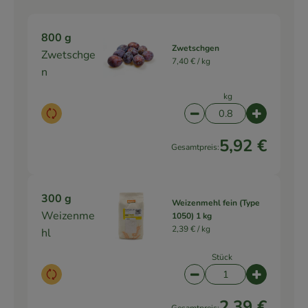
800 g
Zwetschgen
Zwetschge
7,40 € /
kg
n
kg
Auswahl ändern
Artikelanzahl verringe
Artikelanz
5,92 €
Gesamtpreis:
300 g
Weizenmehl fein (Type
Weizenme
1050) 1 kg
2,39 € /
kg
hl
Stück
Auswahl ändern
Artikelanzahl verringe
Artikelanz
2,39 €