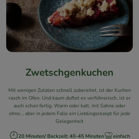
Kühlschrank
Brotkorb
Vorratskammer
Getränke
Drogerie
Zwetschgenkuchen
Firmenkunden
Mit wenigen Zutaten schnell zubereitet,
ist der Kuchen
So geht’s
rasch im Ofen. Und kaum
duftet es verführerisch, ist er
auch
schon fertig. Warm oder kalt, mit Sahne
oder
Über uns
ohne... aber in jedem Falle ein Lieblingsrezept
für jede
Gelegenheit
Aktuelles
20 Minuten/ Backzeit: 40-45 Minuten
einfach
Blog