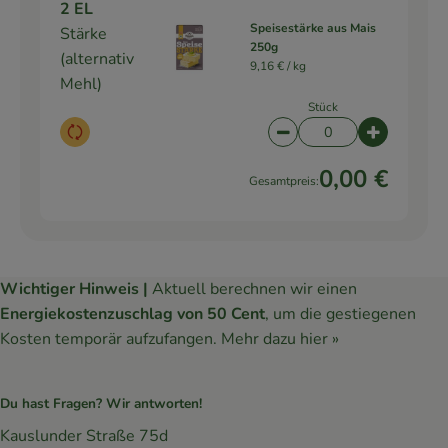
2 EL
Speisestärke aus Mais
Stärke
250g
(alternativ
9,16 € /
kg
Mehl)
Stück
Auswahl ändern
Artikelanzahl verringe
Artikelanz
0,00 €
Gesamtpreis:
Wichtiger Hinweis |
Aktuell berechnen wir einen
Energiekostenzuschlag von 50 Cent
, um die gestiegenen
Kosten temporär aufzufangen.
Mehr dazu hier »
Du hast Fragen? Wir antworten!
Kauslunder Straße 75d