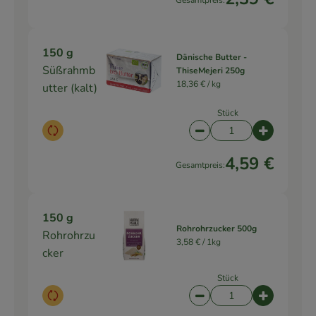
Gesamtpreis:
150 g
Dänische Butter -
Süßrahmb
ThiseMejeri 250g
18,36 € /
kg
utter (kalt)
Stück
Auswahl ändern
Artikelanzahl verringe
Artikelanz
4,59 €
Gesamtpreis:
150 g
Rohrohrzucker 500g
Rohrohrzu
3,58 € /
1kg
cker
Stück
Auswahl ändern
Artikelanzahl verringe
Artikelanz