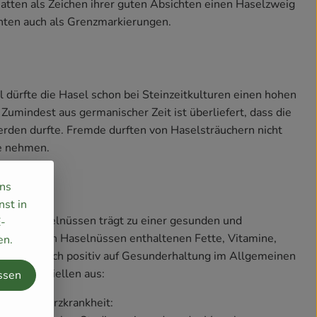
tten als Zeichen ihrer guten Absichten einen Haselzweig
nten auch als Grenzmarkierungen.
 dürfte die Hasel schon bei Steinzeitkulturen einen hohen
umindest aus germanischer Zeit ist überliefert, dass die
werden durfte. Fremde durften von Haselsträuchern nicht
e nehmen.
uns
nst in
100 g Haselnüssen trägt zu einer gesunden und
E-
 Die in den Haselnüssen enthaltenen Fette, Vitamine,
en.
e wirken sich positiv auf Gesunderhaltung im Allgemeinen
m im Speziellen aus:
ssen
oronarer Herzkrankheit: