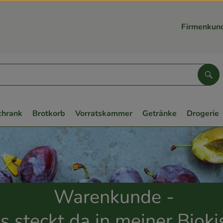
Firmenkun
Suc
chrank
Brotkorb
Vorratskammer
Getränke
Drogerie
Warenkunde -
 steckt da in meiner Bioki