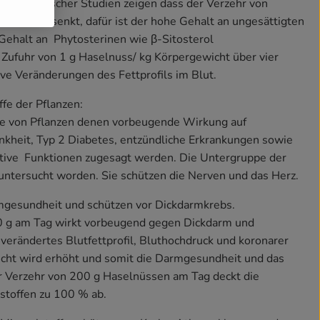
demiologischer Studien zeigen dass der Verzehr von
lesterin senkt, dafür ist der hohe Gehalt an ungesättigten
Gehalt an Phytosterinen wie β-Sitosterol
 Zufuhr von 1 g Haselnuss/ kg Körpergewicht über vier
ive Veränderungen des Fettprofils im Blut.
fe der Pflanzen:
le von Pflanzen denen vorbeugende Wirkung auf
kheit, Typ 2 Diabetes, entzündliche Erkrankungen sowie
ative Funktionen zugesagt werden. Die Untergruppe der
 untersucht worden. Sie schützen die Nerven und das Herz.
rmgesundheit und schützen vor Dickdarmkrebs.
30 g am Tag wirkt vorbeugend gegen Dickdarm und
verändertes Blutfettprofil, Bluthochdruck und koronarer
icht wird erhöht und somit die Darmgesundheit und das
 Verzehr von 200 g Haselnüssen am Tag deckt die
stoffen zu 100 % ab.