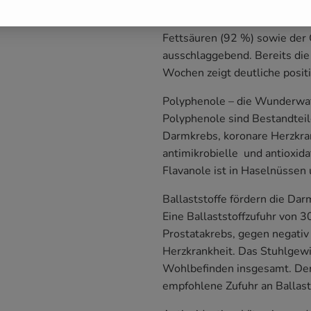
Ergebnisse verschiedener epi
Nüssen das schlechte LDL-Cho
Fettsäuren (92 %) sowie der 
ausschlaggebend. Bereits die
Wochen zeigt deutliche posit
Polyphenole – die Wunderwaf
Polyphenole sind Bestandtei
Darmkrebs, koronare Herzkran
antimikrobielle und antioxid
Flavanole ist in Haselnüssen
Ballaststoffe fördern die Da
Eine Ballaststoffzufuhr von 
Prostatakrebs, gegen negativ 
Herzkrankheit. Das Stuhlgew
Wohlbefinden insgesamt. Der
empfohlene Zufuhr an Ballast