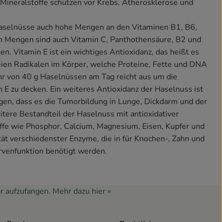
 Mineralstoffe schützen vor Krebs, Atherosklerose und
aselnüsse auch hohe Mengen an den Vitaminen B1, B6,
ren Mengen sind auch Vitamin C, Panthothensäure, B2 und
en. Vitamin E ist ein wichtiges Antioxidanz, das heißt es
reien Radikalen im Körper, welche Proteine, Fette und DNA
r von 40 g Haselnüssen am Tag reicht aus um die
 E zu decken. Ein weiteres Antioxidanz der Haselnuss ist
en, dass es die Tumorbildung in Lunge, Dickdarm und der
tere Bestandteil der Haselnuss mit antioxidativer
ffe wie Phosphor, Calcium, Magnesium, Eisen, Kupfer und
tät verschiedenster Enzyme, die in für Knochen-, Zahn und
rvenfunktion benötigt werden.
r aufzufangen.
Mehr dazu hier »