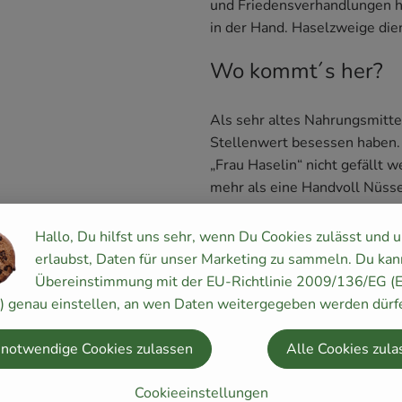
und Friedensverhandlungen ha
in der Hand. Haselzweige die
Wo kommt´s her?
Als sehr altes Nahrungsmittel
Stellenwert besessen haben. Z
„Frau Haselin“ nicht gefällt 
mehr als eine Handvoll Nüss
Was ist drin?
Hallo, Du hilfst uns sehr, wenn Du Cookies zulässt und 
erlaubst, Daten für unser Marketing zu sammeln. Du kan
Der tägliche Verzehr von 50-
Übereinstimmung mit der EU-Richtlinie 2009/136/EG (
ausgewogenen Ernährung bei.
y) genau einstellen, an wen Daten weitergegeben werden dürf
Polyphenole und Ballaststoff
und auf Herz, Nerven und Dar
 notwendige Cookies zulassen
Alle Cookies zula
Fettsäureprofil schützt vor k
Cookieeinstellungen