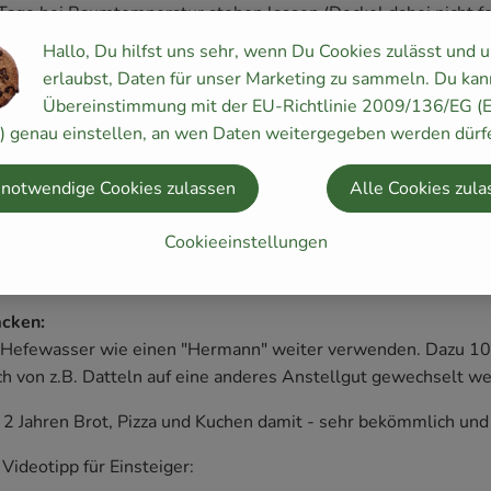
 Tage bei Raumtemperatur stehen lassen (Deckel dabei nicht 
Hallo, Du hilfst uns sehr, wenn Du Cookies zulässt und 
 und abends einmal durchschütteln
erlaubst, Daten für unser Marketing zu sammeln. Du kan
s Ganze anfängt zu blubbern, ist es fertig und kann dann ab i
Übereinstimmung mit der EU-Richtlinie 2009/136/EG (
mit 1 TL Zucker füttern)
y) genau einstellen, an wen Daten weitergegeben werden dürf
rtiges Hefewasser sollte immer mal wieder geschüttelt bzw.
 notwendige Cookies zulassen
Alle Cookies zula
:
. 100 ml für 500 Gramm Mehl gebraucht.
Cookieeinstellungen
cht 8-24 Stunden zum Gehen. Das hört sich lang an, aber es lohn
fach! :-)
cken:
s Hefewasser wie einen "Hermann" weiter verwenden. Dazu 1
ch von z.B. Datteln auf eine anderes Anstellgut gewechselt w
t 2 Jahren Brot, Pizza und Kuchen damit - sehr bekömmlich und 
 Videotipp für Einsteiger: