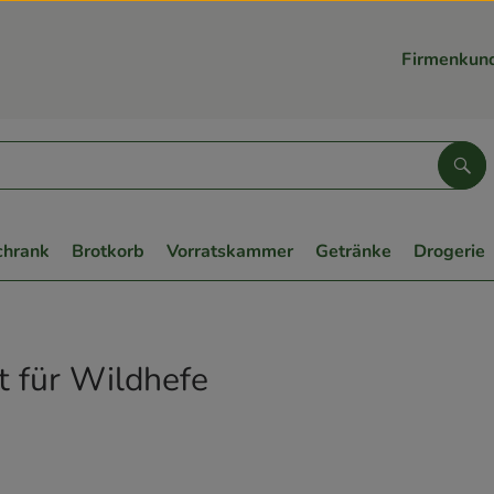
Firmenkun
Suc
chrank
Brotkorb
Vorratskammer
Getränke
Drogerie
t für Wildhefe