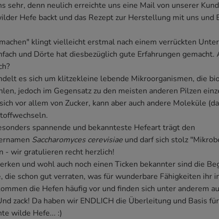
s sehr, denn neulich erreichte uns eine Mail von unserer Kund
wilder Hefe backt und das Rezept zur Herstellung mit uns und 
machen" klingt vielleicht erstmal nach einem verrückten Unte
infach und Dörte hat diesbezüglich gute Erfahrungen gemacht. 
ch?
delt es sich um klitzekleine lebende Mikroorganismen, die bio
hlen, jedoch im Gegensatz zu den meisten anderen Pilzen einze
sich vor allem von Zucker, kann aber auch andere Moleküle (d
stoffwechseln.
besonders spannende und bekannteste Hefeart trägt den
hernamen
Saccharomyces cerevisiae
und darf sich stolz "Mikrob
- wir gratulieren recht herzlich!
erken und wohl auch noch einen Ticken bekannter sind die Beg
, die schon gut verraten, was für wunderbare Fähigkeiten ihr 
kommen die Hefen häufig vor und finden sich unter anderem au
Und zack! Da haben wir ENDLICH die Überleitung und Basis für
e wilde Hefe... :)