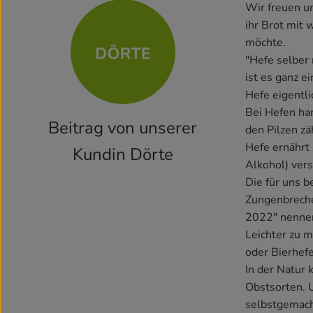
Wir freuen un
ihr Brot mit 
möchte.
"Hefe selber 
ist es ganz e
Hefe eigentli
Bei Hefen han
Beitrag von unserer
den Pilzen zä
Hefe ernährt 
Kundin Dörte
Alkohol) ver
Die für uns 
Zungenbrec
2022" nennen 
Leichter zu m
oder Bierhefe
In der Natur 
Obstsorten. 
selbstgemacht