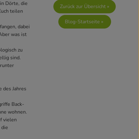
in Dörte, die
Zurück zur Übersicht »
Euch teilen
Blog-Startseite »
rfangen, dabei
Aber was ist
logisch zu
llig sind.
arunter
e des Jahres
riffe Back-
inne wohnen.
f vielen
 die