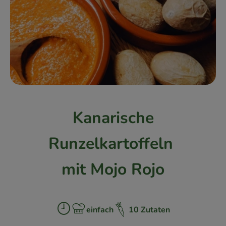
Kühlschrank
Brotkorb
Vorratskammer
Getränke
Drogerie
Kanarische
Firmenkunden
Runzelkartoffeln
So geht’s
mit Mojo Rojo
Über uns
Aktuelles
einfach
10 Zutaten
Zubreitungszeit:
Schwierigkeit:
Blog