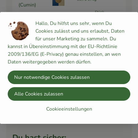
(Cumin)
Stück
Auswahl ändern
Artikelanzahl verringe
Artikelanz
Hallo, Du hilfst uns sehr, wenn Du
Cookies zulässt und uns erlaubst, Daten
0,00 €
Gesamtpreis:
für unser Marketing zu sammeln. Du
kannst in Übereinstimmung mit der EU-Richtlinie
1 Stk
2009/136/EG (E-Privacy) genau einstellen, an wen
entkernte
Daten weitergegeben werden dürfen.
Chili Pepperoni
Chilischot
24,95 € /
kg
e (nach
Nur notwendige Cookies zulassen
Belieben)
kg
Alle Cookies zulassen
Auswahl ändern
Artikelanzahl verringe
Artikelanz
1,25 €
Gesamtpreis:
Cookieeinstellungen
Du hast sicher: