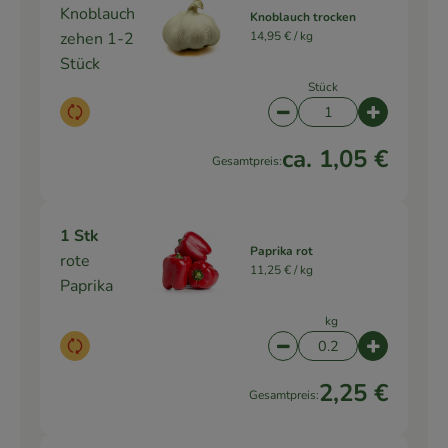
Knoblauch
Knoblauch trocken
zehen 1-2
14,95 € /
kg
Stück
Stück
Auswahl ändern
Artikelanzahl verringe
Artikelanz
ca. 1,05 €
Gesamtpreis:
1 Stk
Paprika rot
rote
11,25 € /
kg
Paprika
kg
Auswahl ändern
Artikelanzahl verringe
Artikelanz
2,25 €
Gesamtpreis: