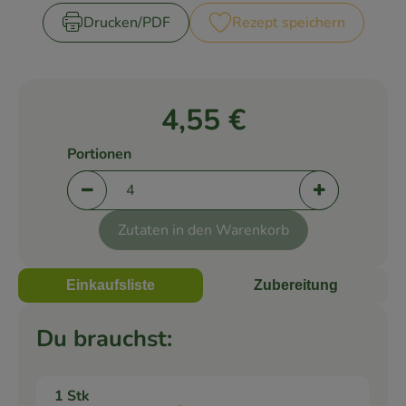
Drucken​/​PDF
Rezept speichern
Rezepte
4,55 €
Portionen
Portionen verringern (aktuell 4 Portionen ausge
Portionen er
Zutaten in den Warenkorb
Einkaufsliste
Zubereitung
Du brauchst:
1 Stk