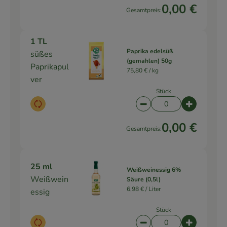
0,00 €
Gesamtpreis:
1 TL
Paprika edelsüß
süßes
(gemahlen) 50g
Paprikapul
75,80 € /
kg
ver
Stück
Auswahl ändern
Artikelanzahl verringe
Artikelanz
0,00 €
Gesamtpreis:
25 ml
Weißweinessig 6%
Weißwein
Säure (0,5l)
6,98 € /
Liter
essig
Stück
Auswahl ändern
Artikelanzahl verringe
Artikelanz