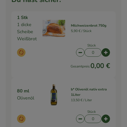
1 Stk
1 dicke
Milchweizenbrot 750g
Scheibe
5,90 € /
Stück
Weißbrot
Stück
Auswahl ändern
Artikelanzahl verringe
Artikelanz
0,00 €
Gesamtpreis:
b* Olivenöl nativ extra
80 ml
1Liter
Olivenöl
13,50 € /
Liter
Stück
Auswahl ändern
Artikelanzahl verringe
Artikelanz