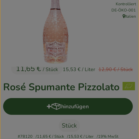
Kontrolliert
Kühlschrank
, Kontrollstelle:
DE-ÖKO-001
Italien
Brotkorb
, Herkunft
Vorratskammer
Getränke
Drogerie
11,65 €
Alter Preis:
/ Stück
15,53 €
/ Liter
12,90 €
/ Stück
Firmenkunden
Rosé Spumante Pizzolato
So geht’s
hinzufügen
Produkt zum Warenkorb hinzuf
Über uns
Aktuelles
Stück
#78120
11,65 €
/ Stück
15,53 €
/ Liter
19% MwSt
Blog