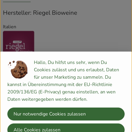
Hersteller: Riegel Bioweine
Italien
Hallo, Du hilfst uns sehr, wenn Du
Peter Riegel Weinimport GmbH
Cookies zulässt und uns erlaubst, Daten
für unser Marketing zu sammeln. Du
D 78359 Orsingen
kannst in Übereinstimmung mit der EU-Richtlinie
Unser Verständnis von Qualität
Wir sind leidenschaftliche
2009/136/EG (E-Privacy) genau einstellen, an wen
Weinfreunde, haben Spaß am Genuss und sind überzeugt,
Daten weitergegeben werden dürfen.
mit einem erhaltenswerten Kulturgut zu handeln. Wein
wird für uns nie ein seelenloser Massenartikel sein.
Nur notwendige Cookies zulassen
Ökologie, Qualität und Genuss gehören für uns zusammen.
Qualität beginnt bei uns im Aufbau von vertrauensvollen
Alle Cookies zulassen