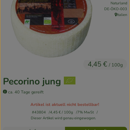
Naturland
Kühlschrank
, Kontrollstelle:
DE-ÖKO-003
Italien
, Herkunft
Brotkorb
Vorratskammer
Getränke
Drogerie
4,45 €
/ 100g
Firmenkunden
Pecorino jung
So geht’s
ca. 40 Tage gereift
Über uns
Artikel ist aktuell nicht bestellbar!
#43804
4,45 €
/ 100g
7% MwSt
Aktuelles
Dieser Artikel wird genau eingewogen.
Rezepte
Blog