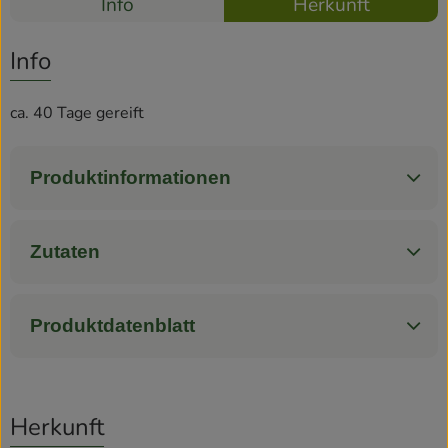
Info
Herkunft
Es wurden k
Entdecke passende Rezepte
Rezepte
Info
ca. 40 Tage gereift
Produktinformationen
Zutaten
Produktdatenblatt
Herkunft