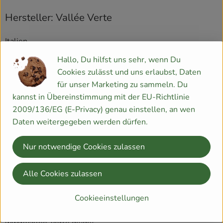
Hersteller: Vallée Verte
Italien
Hallo, Du hilfst uns sehr, wenn Du
Cookies zulässt und uns erlaubst, Daten
für unser Marketing zu sammeln. Du
Vallée Verte GmbH
kannst in Übereinstimmung mit der EU-Richtlinie
2009/136/EG (E-Privacy) genau einstellen, an wen
D 77694 Kehl
Daten weitergegeben werden dürfen.
Die Firma Vallée Verte GmbH, gegründet 1999 hat sich auf
die Bereiche Handel und Disposition von Käse aus
Nur notwendige Cookies zulassen
ökologischer Landwirtschaft spezialisiert und konnte sich
innerhalb der letzten Jahre zu einem der führenden
Handelsunternehmen in diesem Marktsegment etablieren.
Alle Cookies zulassen
Der Kundenkreis umfasst insbesondere den deutschen,
Cookieeinstellungen
aber auch den europäischen Bio-Großhandel.
Kontrollnummer DE-ÖKO-003