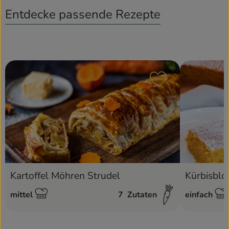
Entdecke passende Rezepte
Rezepte
Rezept zu Favour
Kartoffel Möhren Strudel
Kürbisblo
mittel
7
Zutaten
einfach
Schwierigkeit:
Schwierigke