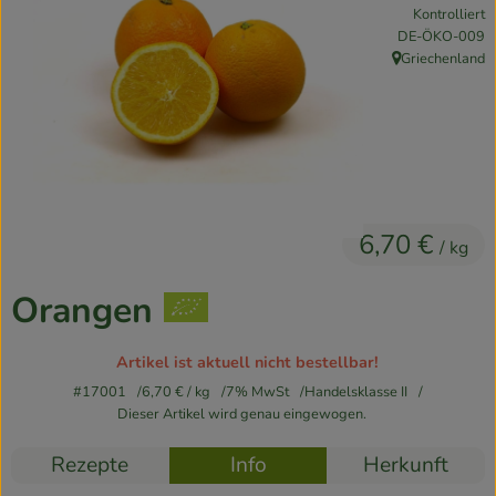
Kontrolliert
Kühlschrank
, Kontrollstelle:
DE-ÖKO-009
Griechenland
Brotkorb
, Herkunft:
Vorratskammer
Getränke
Drogerie
6,70 €
/ kg
Firmenkunden
Orangen
So geht’s
Artikel ist aktuell nicht bestellbar!
Über uns
#17001
6,70 €
/ kg
7% MwSt
Handelsklasse II
Dieser Artikel wird genau eingewogen.
Aktuelles
Rezepte
Info
Herkunft
Blog