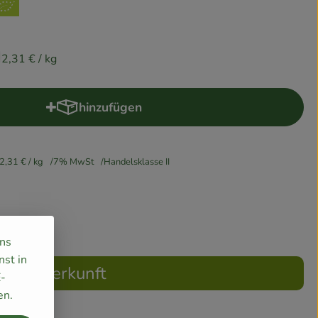
2,31 €
/ kg
hinzufügen
Produkt zum Warenkorb hinzufügen
2,31 €
/ kg
7% MwSt
Handelsklasse II
uns
nst in
Herkunft
E-
en.