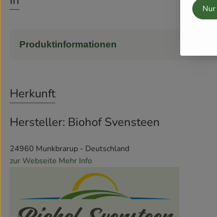
Info
Nur
Produktinformationen
Herkunft
Hersteller: Biohof Svensteen
24960 Munkbrarup - Deutschland
zur Webseite
Mehr Info