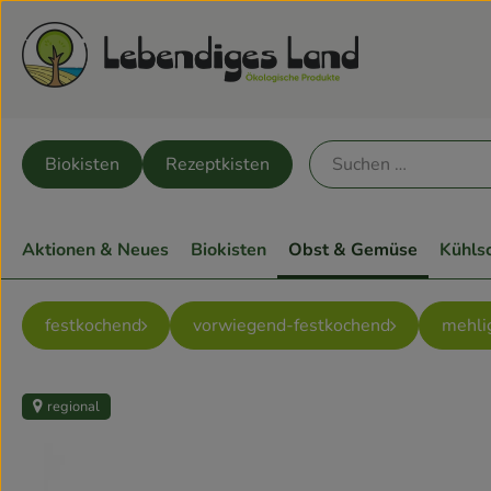
Biokisten
Rezeptkisten
Aktionen & Neues
Biokisten
Obst & Gemüse
Kühls
festkochend
vorwiegend-festkochend
mehli
regional