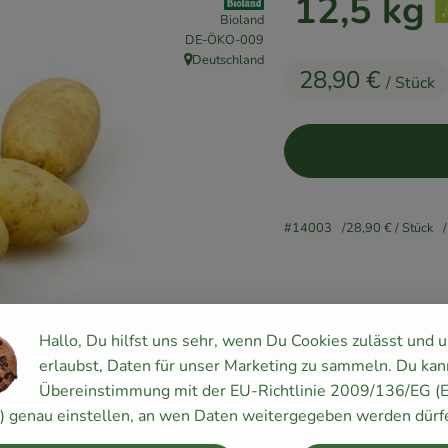
12,5 kg
Bioland
, Kontrollstelle:
DE-ÖKO-009
Deutschland
, Herkunft:
28,90 €
/ Stück
#14003
28,90 €
/ Stück
Hallo, Du hilfst uns sehr, wenn Du Cookies zulässt und 
Rezepte
erlaubst, Daten für unser Marketing zu sammeln. Du kan
Übereinstimmung mit der EU-Richtlinie 2009/136/EG (
y) genau einstellen, an wen Daten weitergegeben werden dürf
keine passenden Rezepte gefunden.