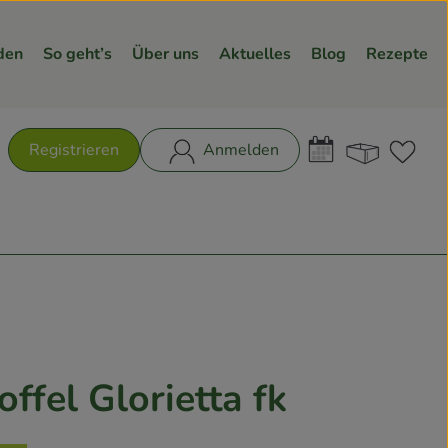
den
So geht’s
Über uns
Aktuelles
Blog
Rezepte
Warenk
L
Registrieren
Anmelden
hen
ffel Glorietta fk
n