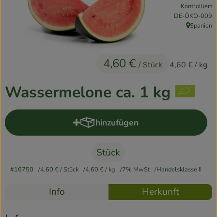
Kontrolliert
Kühlschrank
, Kontrollstelle:
DE-ÖKO-009
Spanien
Brotkorb
, Herkunft:
Vorratskammer
4,60 €
/ Stück
4,60 €
/ kg
Getränke
Wassermelone ca. 1 kg
Drogerie
hinzufügen
Produkt zum Warenkorb hinzuf
Firmenkunden
So geht’s
Stück
#16750
4,60 €
/ Stück
4,60 €
/ kg
7% MwSt
Handelsklasse II
Über uns
Rezepte
Info
Herkunft
Aktuelles
Es wurden k
Entdecke passende Rezepte
Blog