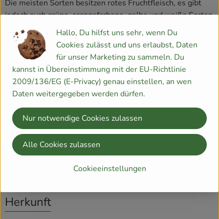
Die meisten Sorten besitzen rotes Fruchtfleisch, es gibt
jedoch auch grüne, orangefarbene, gelbe und weiße Sorten
sowie Landrassen. Die Samen variieren in Farbe (schwarz,
Hallo, Du hilfst uns sehr, wenn Du
braun, rot, grün, weiß), Form und Größe; die Merkmale
Cookies zulässt und uns erlaubst, Daten
können zur Identifizierung der Sorten dienen.
für unser Marketing zu sammeln. Du
kannst in Übereinstimmung mit der EU-Richtlinie
Der essbare Anteil der Frucht besteht zu rund 95,8 % aus
2009/136/EG (E-Privacy) genau einstellen, an wen
Wasser, 0,2 % Fasern, 0,2 % Protein, 0,2 % Fett, 3,3 %
Daten weitergegeben werden dürfen.
Kohlenhydraten und 0,3 % Mineralstoffen, sowie Vitamin
A und C, und dem zu den Antioxidantien zählenden roten
Nur notwendige Cookies zulassen
Farbstoff Lycopin.
Alle Cookies zulassen
Produktinformationen
Cookieeinstellungen
Herkunft