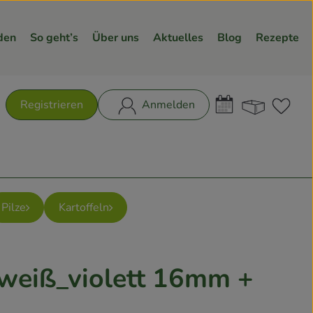
den
So geht’s
Über uns
Aktuelles
Blog
Rezepte
Warenk
L
Registrieren
Anmelden
hen
Pilze
Kartoffeln
weiß_violett 16mm +
n