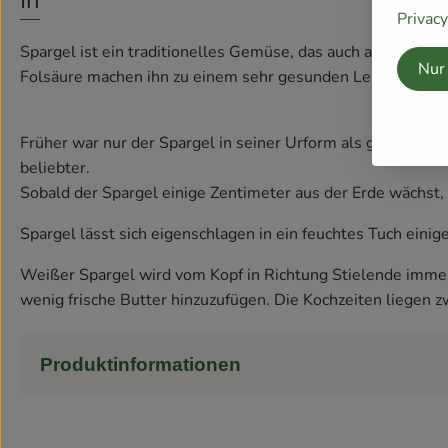
Info
Privac
Spargel ist ein traditionelles Gemüse, das auch als Naturh
Nur
Folsäure machen ihn zu einem sehr gesunden Lebensmittel
Früher war nur der Spargel in seiner Urform als grüner Sp
beliebter.
Sobald der Spargel einige Zentimeter aus der Erde wächst, v
Spargel lässt sich eigenschlagen in ein feuchtes Tuch ein
Weißer Spargel wird vom Kopf in Richtung Stielende immer 
wenig frische Butter hinzuzufügen. Die Kochzeiten liegen 
Produktinformationen