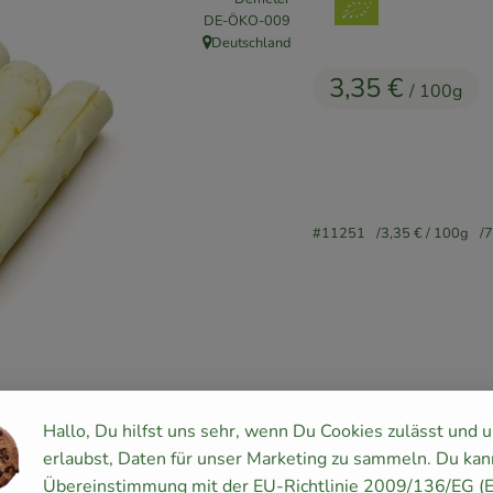
, Kontrollstelle:
DE-ÖKO-009
Deutschland
, Herkunft:
3,35 €
/ 100g
#11251
3,35 €
/ 100g
Rezepte
Hallo, Du hilfst uns sehr, wenn Du Cookies zulässt und 
erlaubst, Daten für unser Marketing zu sammeln. Du kan
keine passenden Rezepte gefunden.
Übereinstimmung mit der EU-Richtlinie 2009/136/EG (