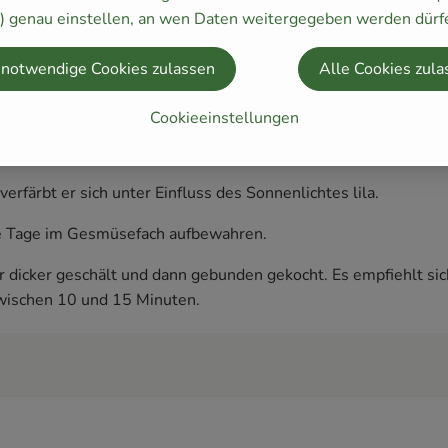
y) genau einstellen, an wen Daten weitergegeben werden dürf
eilmittel geschätzt wird. Seine blutreinigenden und entwässer
 notwendige Cookies zulassen
Alle Cookies zula
.
Cookieeinstellungen
argel bekannt. Die Form des durch eine besondere Anbauweise 
erfärbt er sich unter Einfluss des Sonnenlichtes lila.
ige Tage im Gesmüsefach aufbewahren.
dicker geschält und dann gebunden gekocht. Es empfiehlt sich
zwischen 10 und 15 Minuten.