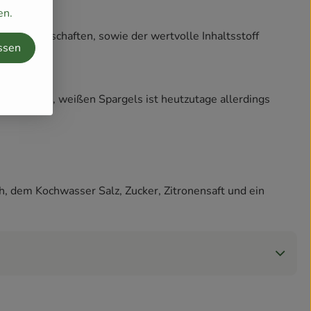
en.
nden Eigenschaften, sowie der wertvolle Inhaltsstoff
ssen
erzeugten, weißen Spargels ist heutzutage allerdings
, dem Kochwasser Salz, Zucker, Zitronensaft und ein