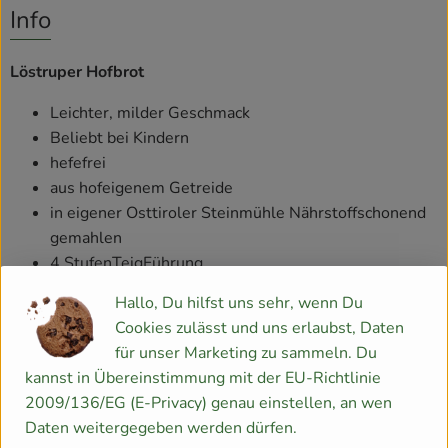
Info
Löstruper Hofbrot
Leichter, milder Geschmack
Beliebt bei Kindern
hefefrei
aus hofeigenem Getreide
in eigener Osttiroler Steinmühle Nährstoff­schonend
gemahlen
4 Stufen­Teig­Führung
Hallo, Du hilfst uns sehr, wenn Du
Zutaten
Cookies zulässt und uns erlaubst, Daten
60% WEIZEN*­mehl, 40% ROGGEN*­mehl, Backferment**,
für unser Marketing zu sammeln. Du
Steinsalz
kannst in Übereinstimmung mit der EU-Richtlinie
(* biologisch dynamischer Anbau, ** kontrolliert
2009/136/EG (E-Privacy) genau einstellen, an wen
biologischer Anbau)
Daten weitergegeben werden dürfen.
Allergene