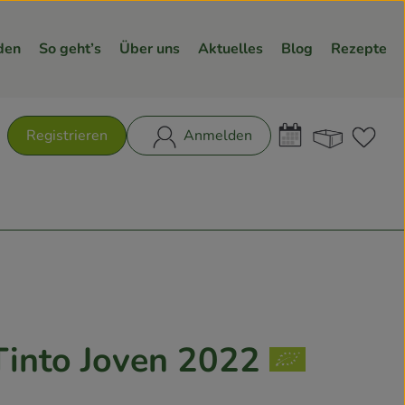
den
So geht’s
Über uns
Aktuelles
Blog
Rezepte
Warenk
L
Registrieren
Anmelden
hen
Tinto Joven 2022
en