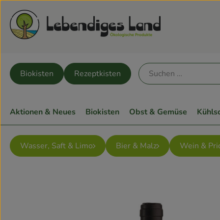
Biokisten
Rezeptkisten
Aktionen & Neues
Biokisten
Obst & Gemüse
Kühls
Wasser, Saft & Limo
Bier & Malz
Wein & Pri