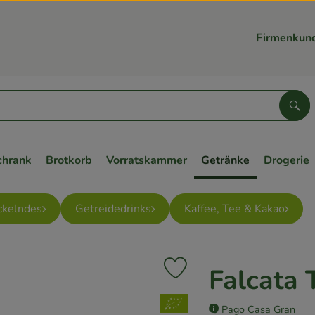
Firmenkun
Suc
chrank
Brotkorb
Vorratskammer
Getränke
Drogerie
ckelndes
Getreidedrinks
Kaffee, Tee & Kakao
Falcata 
Produkt zu Favouriten hinzufüg
, Verband:
Pago Casa Gran