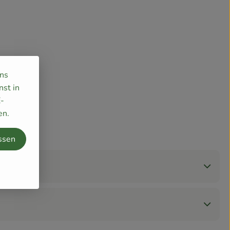
uns
nst in
E-
en.
ssen