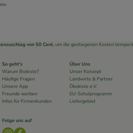
azu.
tenzuschlag von 50 Cent
, um die gestiegenen Kosten temporä
So geht's
Über Uns
Warum Biokiste?
Unser Konzept
Häufige Fragen
Landwirte & Partner
Unsere App
Ökokiste e.V.
Freunde werben
EU-Schulprogramm
Infos für Firmenkunden
Liefergebiet
Folge uns auf
Externer Link zu https://www.instagram.com/lebendige
Externer Link zu https://www.facebook.com/Bioki