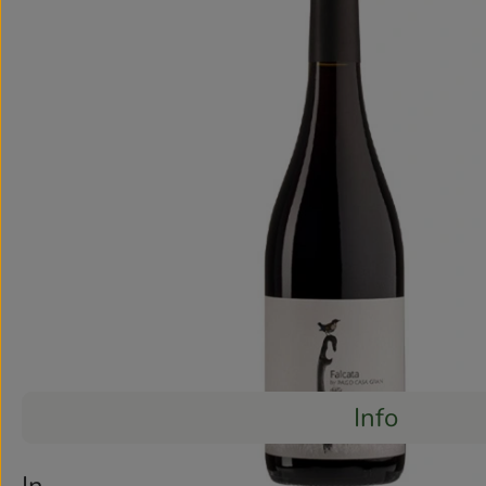
Info
Es wurden 
Entdecke passende Rezepte