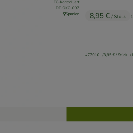
EG-Kontrolliert
, Kontrollstelle:
DE-ÖKO-007
8,95 €
Spanien
/ Stück
1
, Herkunft:
#77010
8,95 €
/ Stück
Rezepte
keine passenden Rezepte gefunden.