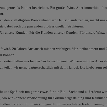
 heute gerne als Pionier bezeichnet. Ein großes Wort. Aber immerhin:
ht.
u den vielfältigsten Bioweinhändlern Deutschlands zählen, macht uns ei
e dabei auch die passenden professionellen Strukturen.
. Für unsere Kunden. Für die Kunden unserer Kunden. Für unsere Winzer
kauft wird. 20 Jahren Austausch mit den wichtigen Marktteilnehmern un
en können.
lichkeiten helfen uns bei der Suche nach neuen Winzern und der Ausw
teilen wir gerne partnerschaftlich mit dem Handel. Die Liebe zum reine
 uns Spaß, wir tun gerne etwas für die Bio - Sache und außerdem: wir 
fen, wo wir können: Profiberatung für Sortimentsgestaltung und Kalkula
 aktuellen Trends und Entwicklungen durch unsere Info - Tools, Planun