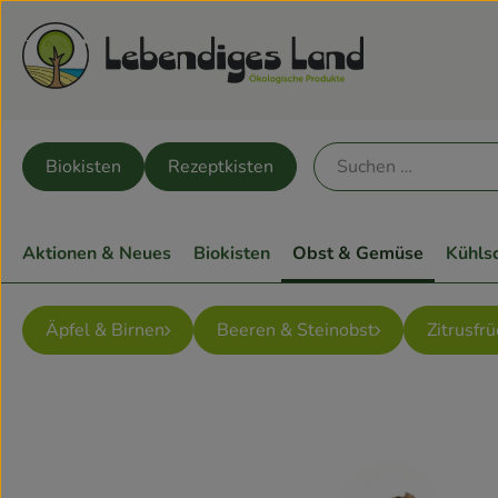
Biokisten
Rezeptkisten
Aktionen & Neues
Biokisten
Obst & Gemüse
Kühls
Äpfel & Birnen
Beeren & Steinobst
Zitrusfr