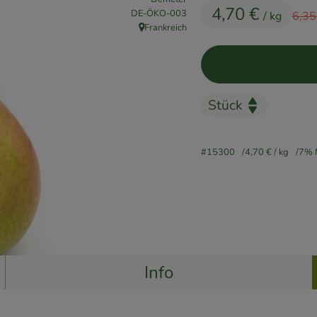
4,70 €
, Kontrollstelle:
DE-ÖKO-003
Alter
/ kg
6,35
Frankreich
, Herkunft:
#15300
4,70 €
/ kg
7% 
Info