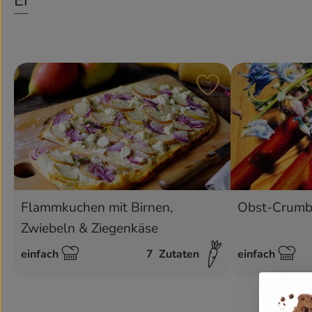
Entdecke passende Rezepte
Rezept zu Favouri
Flammkuchen mit Birnen,
Obst-Crumb
Zwiebeln & Ziegenkäse
einfach
7
Zutaten
einfach
Schwierigkeit:
Schwierigkeit: