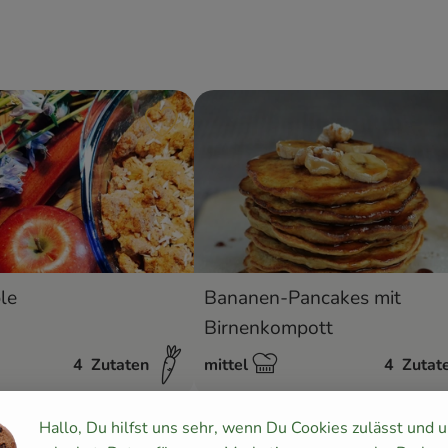
ten hinzufügen
Rezept zu Favouriten hinzufügen
le
Bananen-Pancakes mit
Birnenkompott
4
Zutaten
mittel
4
Zutat
Schwierigkeit:
Hallo, Du hilfst uns sehr, wenn Du Cookies zulässt und 