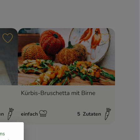
Rezept zu Favouriten hinzufügen
Rezept zu Fa
Kürbis-Bruschetta mit Birne
en
einfach
5
Zutaten
Schwierigkeit:
uns