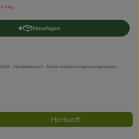
 Preis:
 €
/ kg
hinzufügen
Produkt zum Warenkorb hinzufügen
MwSt
Handelsklasse II
Dieser Artikel wird genau eingewogen.
Herkunft