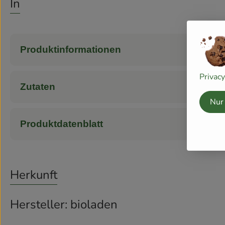
Info
Produktinformationen
Privac
Zutaten
Nur
Produktdatenblatt
Herkunft
Hersteller: bioladen