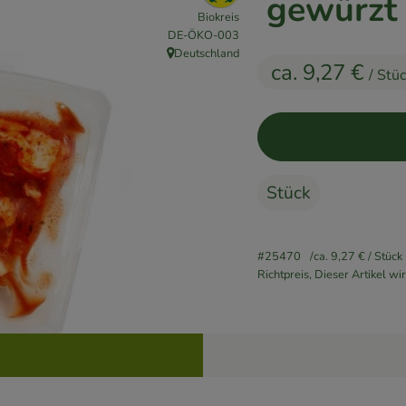
gewürzt 
Biokreis
, Kontrollstelle:
DE-ÖKO-003
Deutschland
, Herkunft:
ca. 9,27 €
/ Stü
Stück
#25470
ca. 9,27 €
/ Stück
Richtpreis,
Dieser Artikel w
Rezepte
keine passenden Rezepte gefunden.