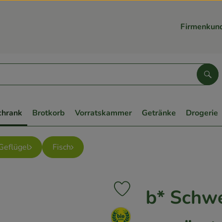
Firmenkun
Suc
chrank
Brotkorb
Vorratskammer
Getränke
Drogerie
Geflügel
Fisch
b* Schwe
Produkt zu Favouriten hinzufüge
, Verband: