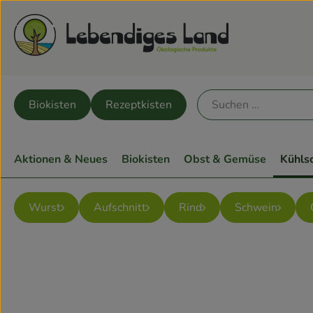
Biokisten
Rezeptkisten
Aktionen & Neues
Biokisten
Obst & Gemüse
Kühls
Wurst
Aufschnitt
Rind
Schwein