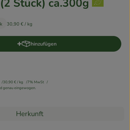
(2 Stück) ca.300g
ck
30,90 €
/ kg
hinzufügen
Produkt zum Warenkorb hinzufügen
30,90 €
/ kg
7% MwSt
ird genau eingewogen.
Herkunft