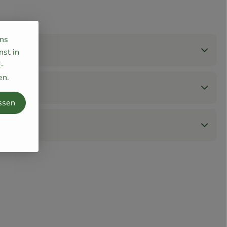
uns
nst in
E-
en.
ssen