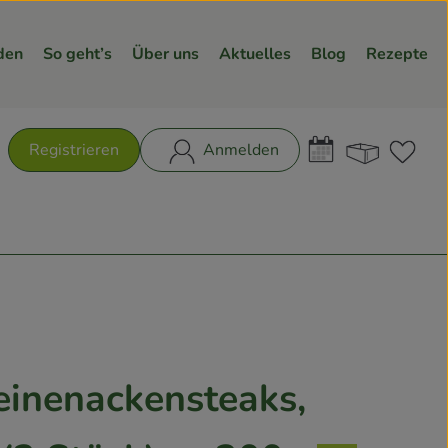
den
So geht’s
Über uns
Aktuelles
Blog
Rezepte
Warenk
L
Registrieren
Anmelden
hen
inenackensteaks,
n