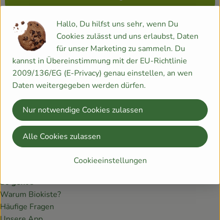
Rezepte
Hallo, Du hilfst uns sehr, wenn Du
Cookies zulässt und uns erlaubst, Daten
Wichtiger Hinweis |
Aktuell berechnen wir einen
für unser Marketing zu sammeln. Du
Energiekostenzuschlag von 50 Cent
, um die gestiegenen
kannst in Übereinstimmung mit der EU-Richtlinie
Kosten temporär aufzufangen.
Mehr dazu hier »
2009/136/EG (E-Privacy) genau einstellen, an wen
Daten weitergegeben werden dürfen.
Du hast Fragen? Wir antworten!
Nur notwendige Cookies zulassen
Kauslunder Straße 75d
24943 Flensburg
Alle Cookies zulassen
04634 - 931 877 0
info@lebendiges-land.de
Cookieeinstellungen
So geht's
Warum Biokiste?
Häufige Fragen
Unsere App